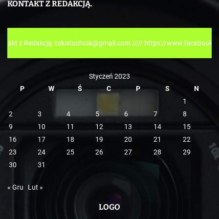
KONTAKT Z REDAKCJĄ.
g
o
r
dakcją: tokistuchola@gmail.com ///// https://www.facebook.com/tokisp
i
e
Styczeń 2023
P
W
Ś
C
P
S
N
1
2
3
4
5
6
7
8
9
10
11
12
13
14
15
16
17
18
19
20
21
22
23
24
25
26
27
28
29
30
31
« Gru
Lut »
LOGO