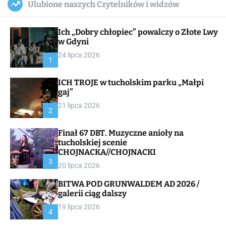
Ulubione naszych Czytelników i widzów
c
ff
u
r
a
l
c
n
e
h
Ich „Dobry chłopiec” powalczy o Złote Lwy
v
a
w Gdyni
s
24 lipca 2026
W
1
i
d
ICH TROJE w tucholskim parku „Małpi
g
gaj”
e
t
21 lipca 2026
2
Finał 67 DBT. Muzyczne anioły na
tucholskiej scenie
CHOJNACKA//CHOJNACKI
3
20 lipca 2026
BITWA POD GRUNWALDEM AD 2026 /
galerii ciąg dalszy
19 lipca 2026
4