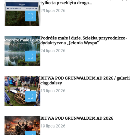
i
tylko ta przeklęta droga…
29 lipca 2026
g
a
c
Podróże małe i duże. Ścieżka przyrodniczo-
dydaktyczna „Jelenia Wyspa”
j
24 lipca 2026
a
p
BITWA POD GRUNWALDEM AD 2026 / galerii
o
ciąg dalszy
19 lipca 2026
w
p
i
BITWA POD GRUNWALDEM AD 2026
19 lipca 2026
s