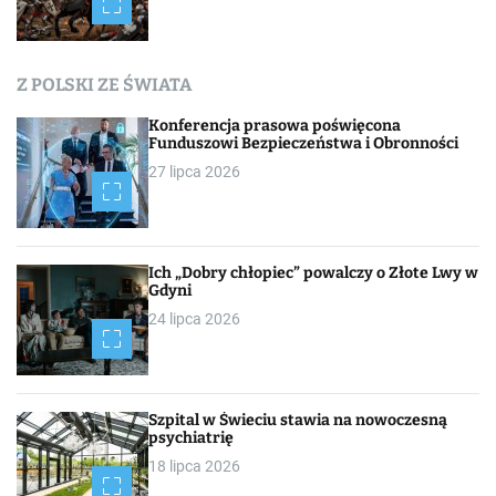
a
c
Z POLSKI ZE ŚWIATA
h
Konferencja prasowa poświęcona
Funduszowi Bezpieczeństwa i Obronności
27 lipca 2026
Ich „Dobry chłopiec” powalczy o Złote Lwy w
Gdyni
24 lipca 2026
Szpital w Świeciu stawia na nowoczesną
psychiatrię
18 lipca 2026