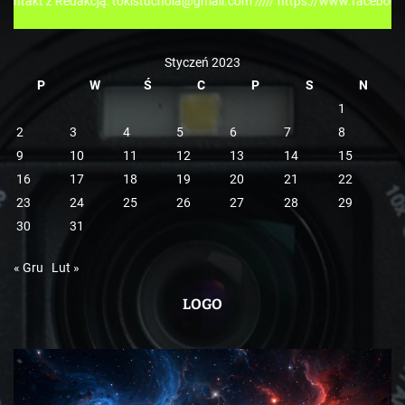
Redakcją: tokistuchola@gmail.com ///// https://www.facebook.com/tokis
i
e
Styczeń 2023
P
W
Ś
C
P
S
N
1
2
3
4
5
6
7
8
9
10
11
12
13
14
15
16
17
18
19
20
21
22
23
24
25
26
27
28
29
30
31
« Gru
Lut »
LOGO