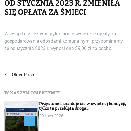
OD STYCZNIA 2023 R. ZMIENIŁA
SIĘ OPŁATA ZA ŚMIECI
W związku z licznymi pytaniami o wysokość opłaty za
gospodarowanie odpadami komunalnymi przypominamy,
że od stycznia 2023 r. wynosi ona 29,00 zł za osobę.
←
Older Posts
N
a
W NASZYM OBIEKTYWIE
w
Przystanek znajduje sie w świetnej kondycji,
i
tylko ta przeklęta droga…
29 lipca 2026
g