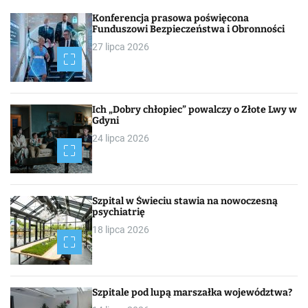
h
Konferencja prasowa poświęcona
Funduszowi Bezpieczeństwa i Obronności
27 lipca 2026
Ich „Dobry chłopiec” powalczy o Złote Lwy w
Gdyni
24 lipca 2026
Szpital w Świeciu stawia na nowoczesną
psychiatrię
18 lipca 2026
Szpitale pod lupą marszałka województwa?