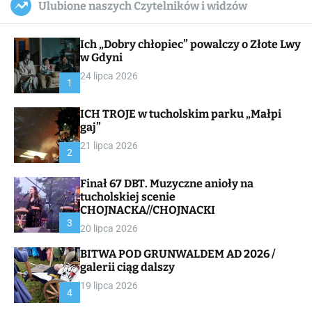
Ulubione naszych Czytelników i widzów
c
ff
u
r
a
l
c
n
e
h
Ich „Dobry chłopiec” powalczy o Złote Lwy
v
a
w Gdyni
s
24 lipca 2026
W
1
i
d
ICH TROJE w tucholskim parku „Małpi
g
gaj”
e
t
21 lipca 2026
2
Finał 67 DBT. Muzyczne anioły na
tucholskiej scenie
CHOJNACKA//CHOJNACKI
3
20 lipca 2026
BITWA POD GRUNWALDEM AD 2026 /
galerii ciąg dalszy
19 lipca 2026
4