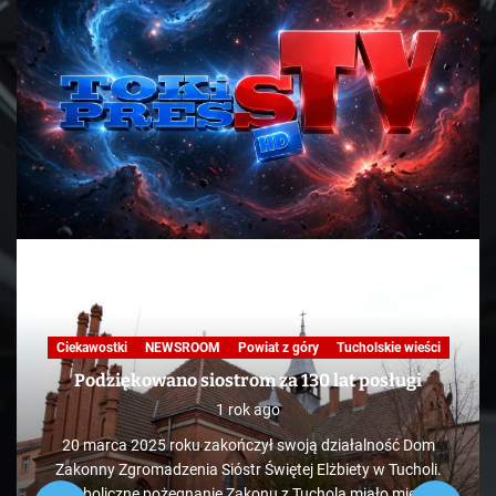
Ciekawostki
NEWSROOM
Powiat z góry
Tucholskie wieści
Podziękowano siostrom za 130 lat posługi
1 rok ago
20 marca 2025 roku zakończył swoją działalność Dom
Zakonny Zgromadzenia Sióstr Świętej Elżbiety w Tucholi.
Symboliczne pożegnanie Zakonu z Tucholą miało miejsce