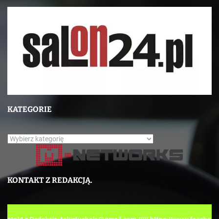
KATEGORIE
K
a
t
e
KONTAKT Z REDAKCJĄ.
g
o
r