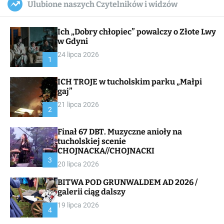
Ulubione naszych Czytelników i widzów
c
ff
u
r
a
l
c
n
e
h
Ich „Dobry chłopiec” powalczy o Złote Lwy
v
a
w Gdyni
s
24 lipca 2026
W
1
i
d
ICH TROJE w tucholskim parku „Małpi
g
gaj”
e
t
21 lipca 2026
2
Finał 67 DBT. Muzyczne anioły na
tucholskiej scenie
CHOJNACKA//CHOJNACKI
3
20 lipca 2026
BITWA POD GRUNWALDEM AD 2026 /
galerii ciąg dalszy
19 lipca 2026
4