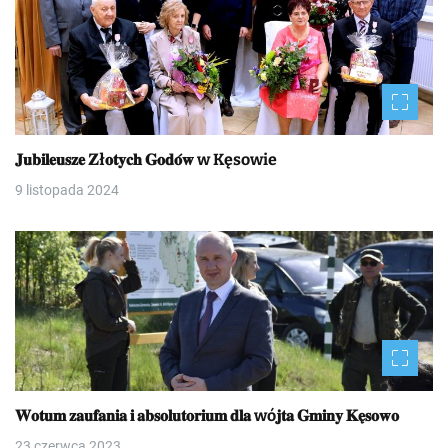
𝐉𝐮𝐛𝐢𝐥𝐞𝐮𝐬𝐳𝐞 𝐙ł𝐨𝐭𝐲𝐜𝐡 𝐆𝐨𝐝𝐨́𝐰 w Kęsowie
9 listopada 2024
𝐖𝐨𝐭𝐮𝐦 𝐳𝐚𝐮𝐟𝐚𝐧𝐢𝐚 𝐢 𝐚𝐛𝐬𝐨𝐥𝐮𝐭𝐨𝐫𝐢𝐮𝐦 𝐝𝐥𝐚 wó𝐣𝐭𝐚 𝐆𝐦𝐢𝐧𝐲 𝐊𝐞̨𝐬𝐨𝐰𝐨
23 czerwca 2023