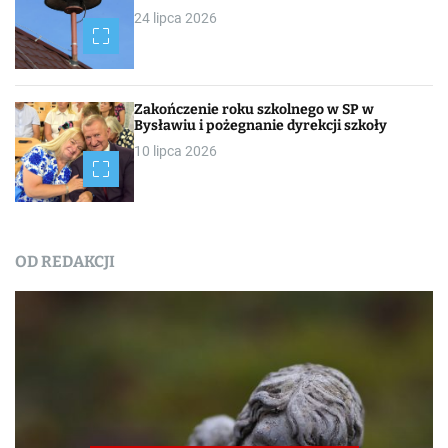
24 lipca 2026
Zakończenie roku szkolnego w SP w
Bysławiu i pożegnanie dyrekcji szkoły
10 lipca 2026
OD REDAKCJI
Nasza praca
NEWSROOM
Od redakcji
Turysty
W obiektywie TOKiS-u
Podróże małe i duże. Ści
przyrodniczo-dydaktyc