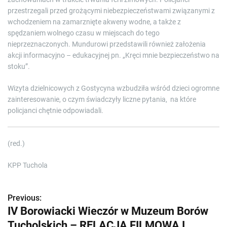
przestrzegali przed grożącymi niebezpieczeństwami związanymi z
wchodzeniem na zamarznięte akweny wodne, a także z
spędzaniem wolnego czasu w miejscach do tego
nieprzeznaczonych. Mundurowi przedstawili również założenia
akcji informacyjno – edukacyjnej pn. „Kręci mnie bezpieczeństwo na
stoku”.
Wizyta dzielnicowych z Gostycyna wzbudziła wśród dzieci ogromne
zainteresowanie, o czym świadczyły liczne pytania, na które
policjanci chętnie odpowiadali.
(red.)
KPP Tuchola
Previous:
Z
IV Borowiacki Wieczór w Muzeum Borów
o
Tucholskich – RELACJA FILMOWA I