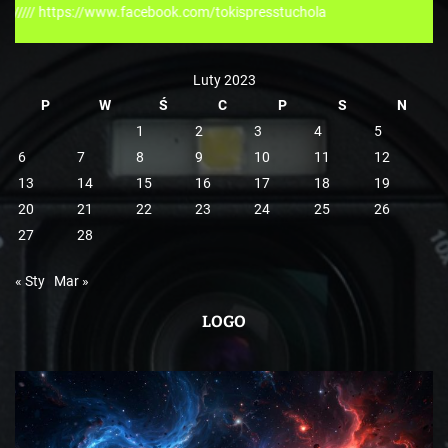
acebook.com/tokispresstuchola
i
e
Luty 2023
P
W
Ś
C
P
S
N
1
2
3
4
5
6
7
8
9
10
11
12
13
14
15
16
17
18
19
20
21
22
23
24
25
26
27
28
« Sty
Mar »
LOGO