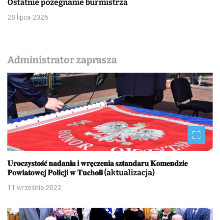
Ostatnie pożegnanie burmistrza
28 lipca 2026
Administrator zaprasza
𝐔𝐫𝐨𝐜𝐳𝐲𝐬𝐭𝐨𝐬́𝐜́ 𝐧𝐚𝐝𝐚𝐧𝐢𝐚 𝐢 𝐰𝐫𝐞̨𝐜𝐳𝐞𝐧𝐢𝐚 𝐬𝐳𝐭𝐚𝐧𝐝𝐚𝐫𝐮 𝐊𝐨𝐦𝐞𝐧𝐝𝐳𝐢𝐞
𝐏𝐨𝐰𝐢𝐚𝐭𝐨𝐰𝐞𝐣 𝐏𝐨𝐥𝐢𝐜𝐣𝐢 𝐰 𝐓𝐮𝐜𝐡𝐨𝐥𝐢 (aktualizacja)
11 września 2022