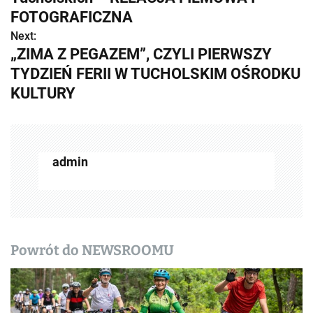
b
FOTOGRAFICZNA
Next:
a
„ZIMA Z PEGAZEM”, CZYLI PIERWSZY
c
TYDZIEŃ FERII W TUCHOLSKIM OŚRODKU
KULTURY
z
w
p
admin
i
s
y
Powrót do NEWSROOMU