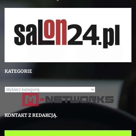
KATEGORIE
K
a
t
e
KONTAKT Z REDAKCJĄ.
g
o
r