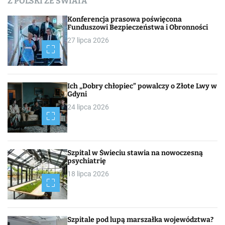
Z POLSKI ZE ŚWIATA
Konferencja prasowa poświęcona
Funduszowi Bezpieczeństwa i Obronności
27 lipca 2026
Ich „Dobry chłopiec” powalczy o Złote Lwy w
Gdyni
24 lipca 2026
Szpital w Świeciu stawia na nowoczesną
psychiatrię
18 lipca 2026
Szpitale pod lupą marszałka województwa?