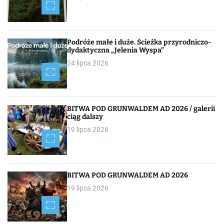
g
a
c
Podróże małe i duże. Ścieżka przyrodniczo-
dydaktyczna „Jelenia Wyspa”
j
24 lipca 2026
a
p
BITWA POD GRUNWALDEM AD 2026 / galerii
o
ciąg dalszy
19 lipca 2026
w
p
i
BITWA POD GRUNWALDEM AD 2026
19 lipca 2026
s
a