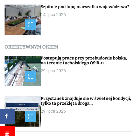
Szpitale pod lupą marszałka województwa?
14 lipca 2026
OBIEKTYWNYM OKIEM
Postępują prace przy przebudowie boiska,
na terenie tucholskiego OSiR-u
29 lipca 2026
Przystanek znajduje sie w świetnej kondycji,
tylko ta przeklęta droga…
29 lipca 2026