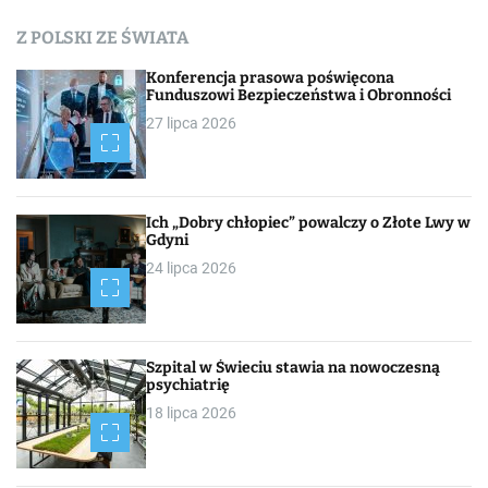
c
Z POLSKI ZE ŚWIATA
h
Konferencja prasowa poświęcona
Funduszowi Bezpieczeństwa i Obronności
27 lipca 2026
Ich „Dobry chłopiec” powalczy o Złote Lwy w
Gdyni
24 lipca 2026
Szpital w Świeciu stawia na nowoczesną
psychiatrię
18 lipca 2026