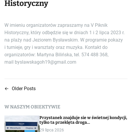
Historyczny
W imieniu organizatorów zapraszamy na V Piknik
Historyczny, który odbędzie się w dniach 1 i 2 lipca 2023 r.
na plaży nad Jeziorem Bysławskim. W programie pokazy
i turnieje, gry i warsztaty oraz muzyka. Kontakt do
organizatorów: Martyna Bilińska, tel. 574 488 368,
mail byslawskagoh19@gmail.com
←
Older Posts
N
a
W NASZYM OBIEKTYWIE
w
Przystanek znajduje sie w świetnej kondycji,
i
tylko ta przeklęta droga…
29 lipca 2026