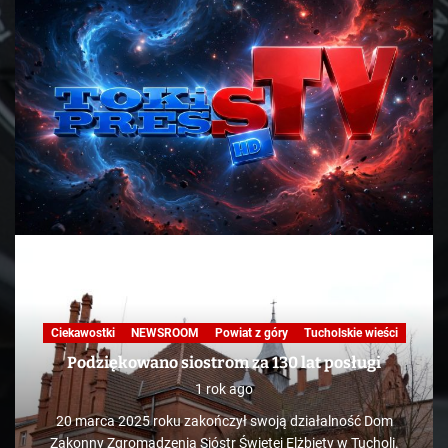
Ciekawostki
NEWSROOM
Powiat z góry
Tucholskie wieści
Podziękowano siostrom za 130 lat posługi
1 rok ago
20 marca 2025 roku zakończył swoją działalność Dom
Zakonny Zgromadzenia Sióstr Świętej Elżbiety w Tucholi.