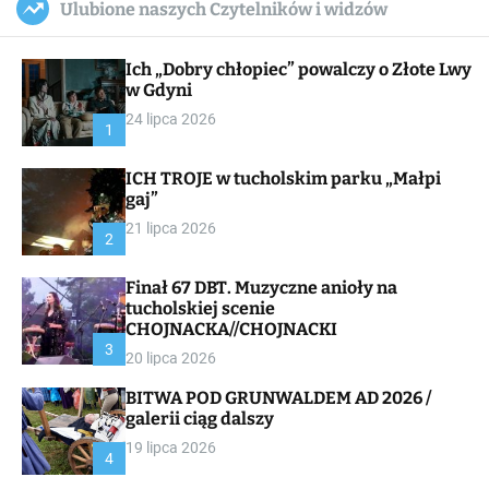
Ulubione naszych Czytelników i widzów
c
ff
u
r
a
l
c
n
e
h
Ich „Dobry chłopiec” powalczy o Złote Lwy
v
a
w Gdyni
s
24 lipca 2026
W
1
i
d
ICH TROJE w tucholskim parku „Małpi
g
gaj”
e
t
21 lipca 2026
2
Finał 67 DBT. Muzyczne anioły na
tucholskiej scenie
CHOJNACKA//CHOJNACKI
3
20 lipca 2026
BITWA POD GRUNWALDEM AD 2026 /
galerii ciąg dalszy
19 lipca 2026
4