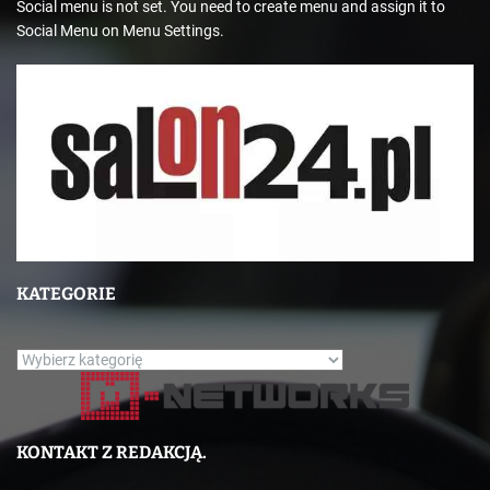
Social menu is not set. You need to create menu and assign it to
Social Menu on Menu Settings.
KATEGORIE
K
a
t
e
KONTAKT Z REDAKCJĄ.
g