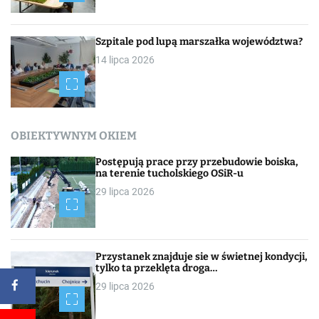
Szpitale pod lupą marszałka województwa?
14 lipca 2026
OBIEKTYWNYM OKIEM
Postępują prace przy przebudowie boiska,
na terenie tucholskiego OSiR-u
29 lipca 2026
Przystanek znajduje sie w świetnej kondycji,
tylko ta przeklęta droga…
29 lipca 2026