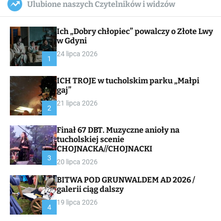
Ulubione naszych Czytelników i widzów
c
ff
u
r
a
l
c
n
e
h
Ich „Dobry chłopiec” powalczy o Złote Lwy
v
a
w Gdyni
s
24 lipca 2026
W
1
i
d
ICH TROJE w tucholskim parku „Małpi
g
gaj”
e
t
21 lipca 2026
2
Finał 67 DBT. Muzyczne anioły na
tucholskiej scenie
CHOJNACKA//CHOJNACKI
3
20 lipca 2026
BITWA POD GRUNWALDEM AD 2026 /
galerii ciąg dalszy
19 lipca 2026
4