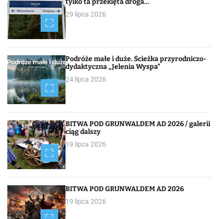
i
tylko ta przeklęta droga…
29 lipca 2026
g
a
c
Podróże małe i duże. Ścieżka przyrodniczo-
dydaktyczna „Jelenia Wyspa”
j
24 lipca 2026
a
p
BITWA POD GRUNWALDEM AD 2026 / galerii
o
ciąg dalszy
19 lipca 2026
w
p
i
BITWA POD GRUNWALDEM AD 2026
19 lipca 2026
s