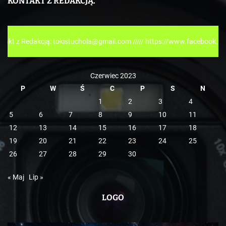
KONTAKT Z REDAKCJĄ.
g
o
r
cją: tokistuchola@gmail.com ///// https://www.facebook.com/tokispres
i
e
Czerwiec 2023
P
W
Ś
C
P
S
N
1
2
3
4
5
6
7
8
9
10
11
12
13
14
15
16
17
18
19
20
21
22
23
24
25
26
27
28
29
30
« Maj
Lip »
LOGO