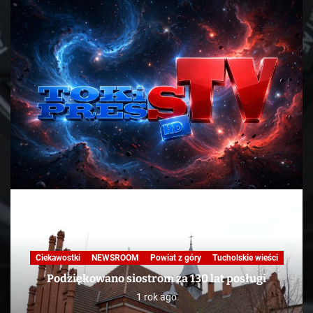
Ciekawostki
NEWSROOM
Powiat z góry
Tucholskie wieści
Podziękowano siostrom za 130 lat posługi
1 rok ago