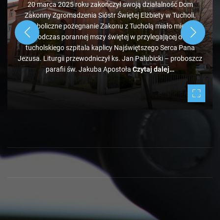
20 marca 2025 roku zakończył swoją działalność Dom
Zakonny Zgromadzenia Sióstr Świętej Elżbiety w Tucholi.
Symboliczne pożegnanie Zakonu z Tucholą miało miejsce
podczas porannej mszy świętej w przylegającej do
tucholskiego szpitala kaplicy Najświętszego Serca Pana
Jezusa. Liturgii przewodniczył ks. Jan Pałubicki – proboszcz
parafii św. Jakuba Apostoła
Czytaj dalej…