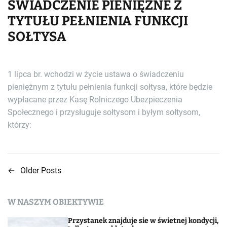
ŚWIADCZENIE PIENIĘŻNE Z
TYTUŁU PEŁNIENIA FUNKCJI
SOŁTYSA
1 lipca br. wchodzi w życie ustawa o świadczeniu
pieniężnym z tytułu pełnienia funkcji sołtysa, które będzie
wypłacane przez Kasę Rolniczego Ubezpieczenia
Społecznego i przysługuje sołtysom i byłym sołtysom,
którzy:
←
Older Posts
N
a
W NASZYM OBIEKTYWIE
w
Przystanek znajduje sie w świetnej kondycji,