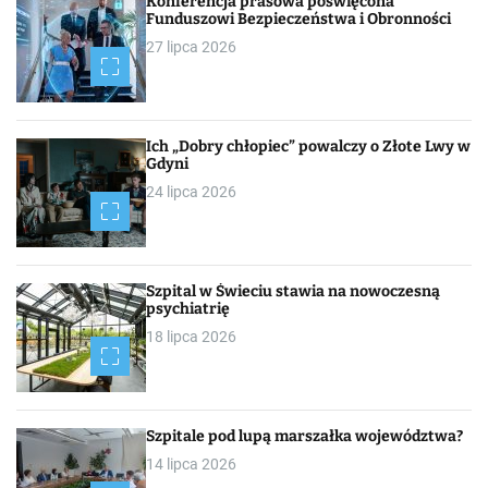
Konferencja prasowa poświęcona
Funduszowi Bezpieczeństwa i Obronności
27 lipca 2026
Ich „Dobry chłopiec” powalczy o Złote Lwy w
Gdyni
24 lipca 2026
Szpital w Świeciu stawia na nowoczesną
psychiatrię
18 lipca 2026
Szpitale pod lupą marszałka województwa?
14 lipca 2026