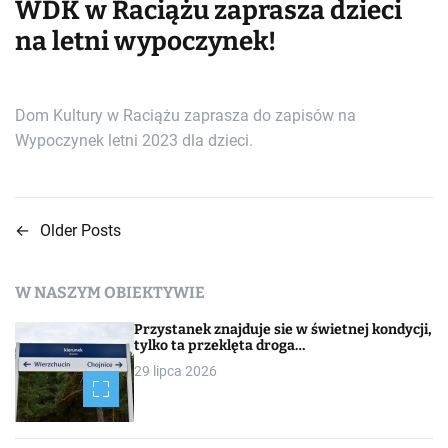
WDK w Raciążu zaprasza dzieci
na letni wypoczynek!
Dom Kultury w Raciążu zaprasza do zapisów na
Wypoczynek letni 2023 dla dzieci.
←
Older Posts
N
a
W NASZYM OBIEKTYWIE
w
Przystanek znajduje sie w świetnej kondycji,
i
tylko ta przeklęta droga…
29 lipca 2026
g
a