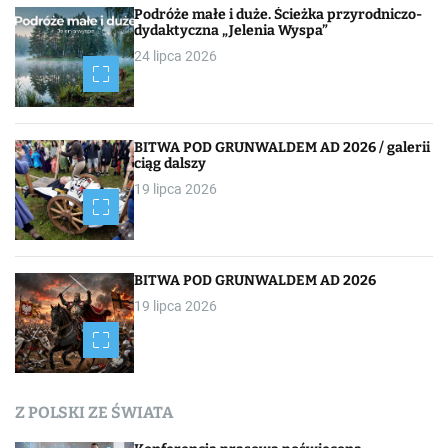
c
Podróże małe i duże. Ścieżka przyrodniczo-
dydaktyczna „Jelenia Wyspa”
j
24 lipca 2026
a
p
BITWA POD GRUNWALDEM AD 2026 / galerii
o
ciąg dalszy
19 lipca 2026
w
p
i
BITWA POD GRUNWALDEM AD 2026
19 lipca 2026
s
a
c
Z POLSKI ZE ŚWIATA
h