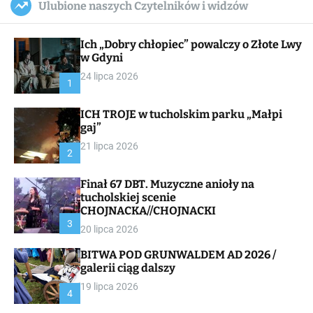
Ulubione naszych Czytelników i widzów
c
ff
u
r
a
l
c
n
e
h
Ich „Dobry chłopiec” powalczy o Złote Lwy
v
a
w Gdyni
s
24 lipca 2026
W
1
i
d
ICH TROJE w tucholskim parku „Małpi
g
gaj”
e
t
21 lipca 2026
2
Finał 67 DBT. Muzyczne anioły na
tucholskiej scenie
CHOJNACKA//CHOJNACKI
3
20 lipca 2026
BITWA POD GRUNWALDEM AD 2026 /
galerii ciąg dalszy
19 lipca 2026
4