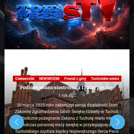
Ciekawostki
NEWSROOM
Powiat z góry
Tucholskie wieści
Podziękowano siostrom za 130 lat posługi
1 rok ago
20 marca 2025 roku zakończył swoją działalność Dom
Zakonny Zgromadzenia Sióstr Świętej Elżbiety w Tucholi.
Symboliczne pożegnanie Zakonu z Tucholą miało miejsce
podczas porannej mszy świętej w przylegającej do
tucholskiego szpitala kaplicy Najświętszego Serca Pana