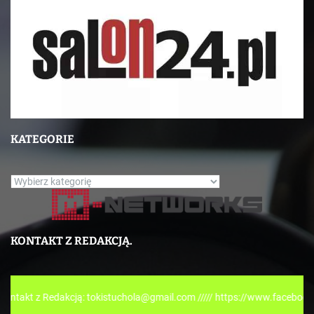
KATEGORIE
K
a
t
e
KONTAKT Z REDAKCJĄ.
g
o
r
Redakcją: tokistuchola@gmail.com ///// https://www.facebook.com/tokis
i