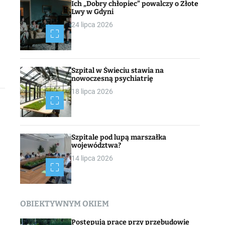
Ich „Dobry chłopiec” powalczy o Złote
Lwy w Gdyni
24 lipca 2026
Szpital w Świeciu stawia na
nowoczesną psychiatrię
18 lipca 2026
Szpitale pod lupą marszałka
województwa?
14 lipca 2026
OBIEKTYWNYM OKIEM
Postępują prace przy przebudowie