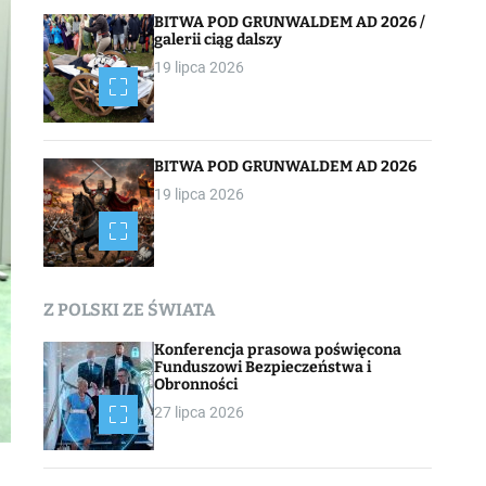
BITWA POD GRUNWALDEM AD 2026 /
galerii ciąg dalszy
19 lipca 2026
BITWA POD GRUNWALDEM AD 2026
19 lipca 2026
Z POLSKI ZE ŚWIATA
Konferencja prasowa poświęcona
Funduszowi Bezpieczeństwa i
Obronności
27 lipca 2026