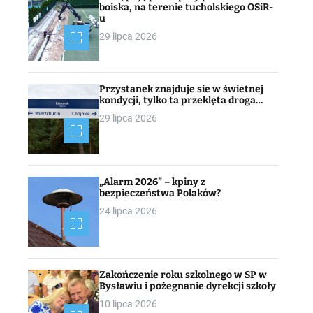
boiska, na terenie tucholskiego OSiR-
u
29 lipca 2026
Przystanek znajduje sie w świetnej
kondycji, tylko ta przeklęta droga…
29 lipca 2026
„Alarm 2026” – kpiny z
bezpieczeństwa Polaków?
24 lipca 2026
Zakończenie roku szkolnego w SP w
Bysławiu i pożegnanie dyrekcji szkoły
10 lipca 2026