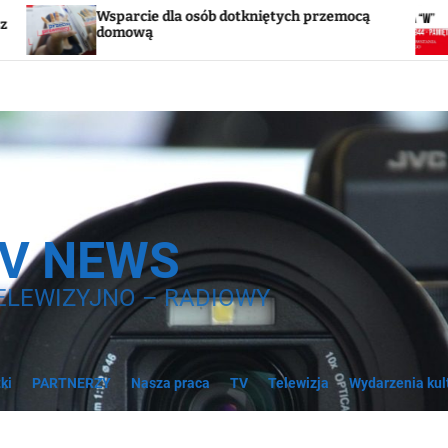
ie dla osób dotkniętych przemocą
Godzina „W”. W
wą
syreny
TV NEWS
ELEWIZYJNO – RADIOWY
ki
PARTNERZY
Nasza praca
TV
Telewizja
Wydarzenia kul