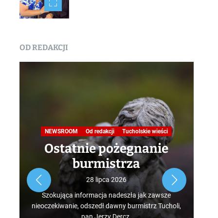
OD REDAKCJI
Na
NEWSROOM
Od redakcji
Tucholskie wieści
Ostatnie pożegnanie
burmistrza
Roz
28 lipca 2026
tur
Szokująca informacja nadeszła jak zawsze
mus
nieoczekiwanie, odszedł dawny burmistrz Tucholi,
szcz
pan Jerzy Dercz.
w d