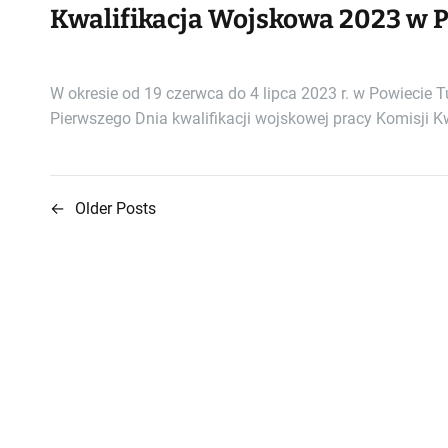
Kwalifikacja Wojskowa 2023 w 
W okresie od 19 czerwca do 4 lipca 2023 r. w Powiecie
Pierwszego Dnia kwalifikacji wojskowej pracy Komisji Kw
←
Older Posts
N
a
w
i
g
a
c