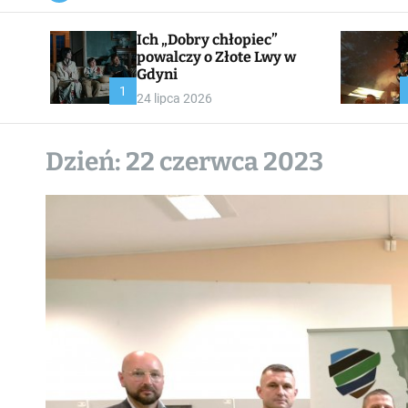
a
n
Ich „Dobry chłopiec”
v
a
powalczy o Złote Lwy w
s
Gdyni
W
1
24 lipca 2026
i
d
g
e
Dzień:
22 czerwca 2023
t