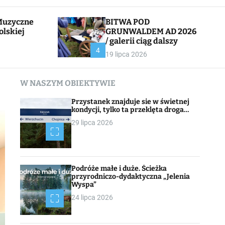
l
c
e
h
BITWA POD
olskiej
GRUNWALDEM AD 2026
/ galerii ciąg dalszy
CHOJNACK
4
19 lipca 2026
W NASZYM OBIEKTYWIE
Przystanek znajduje sie w świetnej
kondycji, tylko ta przeklęta droga…
29 lipca 2026
Podróże małe i duże. Ścieżka
przyrodniczo-dydaktyczna „Jelenia
Wyspa”
24 lipca 2026