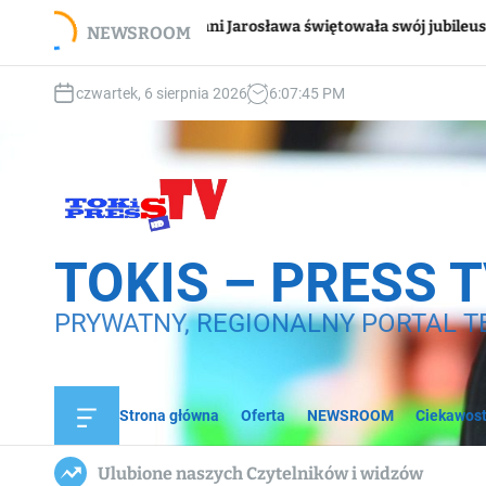
S
Wsparc
Pani Jarosława świętowała swój jubileusz
NEWSROOM
k
domo
i
p
czwartek, 6 sierpnia 2026
6
:
07
:
47
PM
t
o
c
o
n
t
e
TOKIS – PRESS 
n
t
PRYWATNY, REGIONALNY PORTAL T
Strona główna
Oferta
NEWSROOM
Ciekawost
O
f
f
Ulubione naszych Czytelników i widzów
c