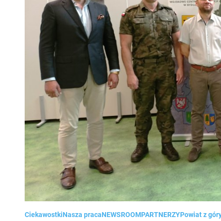
Ciekawostki
Nasza praca
NEWSROOM
PARTNERZY
Powiat z gór