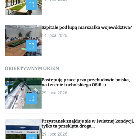
Szpitale pod lupą marszałka województwa?
14 lipca 2026
OBIEKTYWNYM OKIEM
Postępują prace przy przebudowie boiska,
na terenie tucholskiego OSiR-u
29 lipca 2026
Przystanek znajduje sie w świetnej kondycji,
tylko ta przeklęta droga…
29 lipca 2026