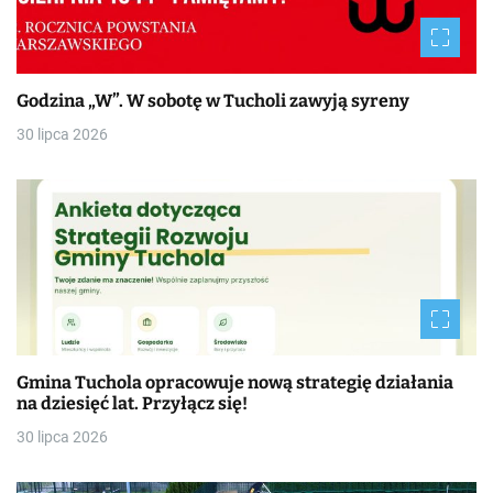
Godzina „W”. W sobotę w Tucholi zawyją syreny
30 lipca 2026
Gmina Tuchola opracowuje nową strategię działania
na dziesięć lat. Przyłącz się!
30 lipca 2026