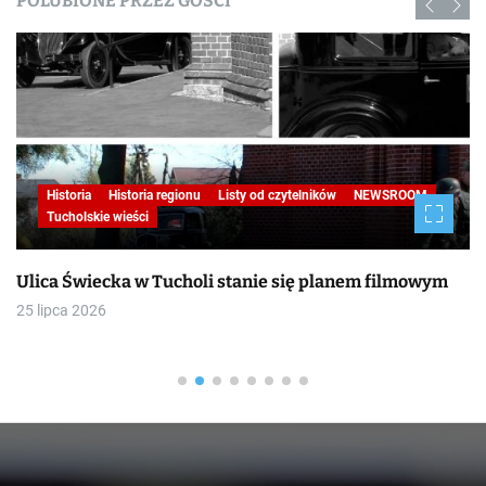
POLUBIONE PRZEZ GOŚCI
Historia
Historia regionu
Listy od czytelników
NEWSROOM
Tucholskie wieści
Ulica Świecka w Tucholi stanie się planem filmowym
25 lipca 2026