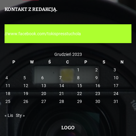
e
KONTAKT Z REDAKCJĄ.
g
o
r
m/tokispresstuchola
i
e
Grudzień 2023
P
W
Ś
C
P
S
N
1
2
3
4
5
6
7
8
9
10
11
12
13
14
15
16
17
18
19
20
21
22
23
24
25
26
27
28
29
30
31
« Lis
Sty »
LOGO