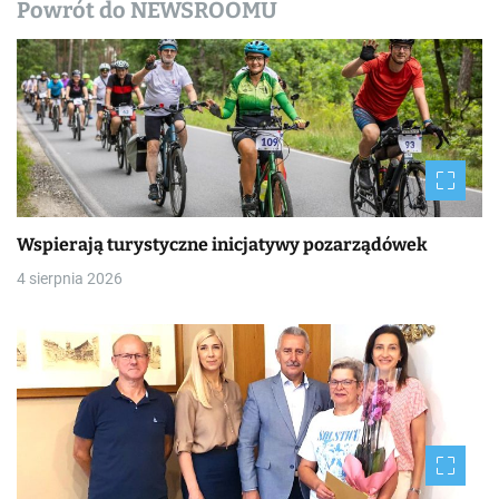
y
Powrót do NEWSROOMU
Wspierają turystyczne inicjatywy pozarządówek
4 sierpnia 2026