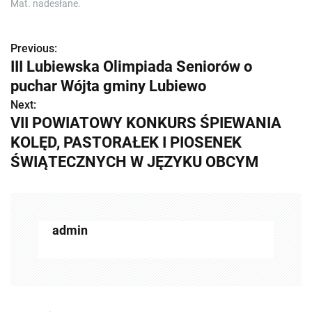
Mat. nadesłane.
Previous:
Z
III Lubiewska Olimpiada Seniorów o
o
puchar Wójta gminy Lubiewo
b
Next:
VII POWIATOWY KONKURS ŚPIEWANIA
a
KOLĘD, PASTORAŁEK I PIOSENEK
c
ŚWIĄTECZNYCH W JĘZYKU OBCYM
z
w
admin
p
i
s