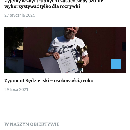
Żyjemy w zbyt trudnych czasach, żeby sztukę
wykorzystywać tylko dla rozrywki
27 stycznia 2025
Zygmunt Kędzierski – osobowością roku
29 lipca 2021
W NASZYM OBIEKTYWIE