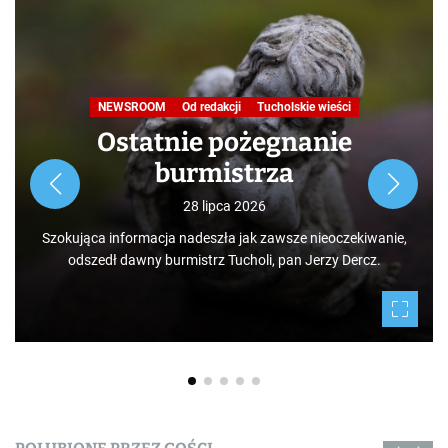
W obiektywie TOKiS-u
Podróże małe i duże. Ścież
przyrodniczo-dydaktyczn
„Jelenia Wyspa”
24 lipca 2026
Rozpoczynamy nowy cykl opowieści zarówno dla turys
jak i mieszkańców, którzy niekoniecznie muszą podróż
po świecie. Mamy niezwykłe szczęście żyć w Borac
ekiwanie,
Tucholskich i korzystać i to w dodatku za darmo z tego
ercz.
daje nam natura.