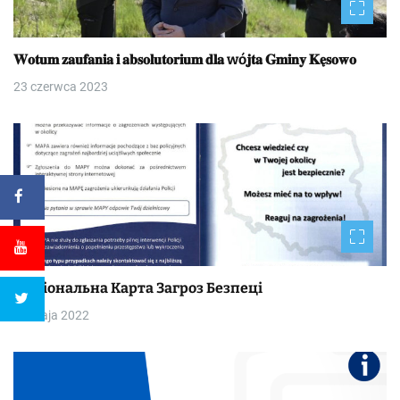
𝐖𝐨𝐭𝐮𝐦 𝐳𝐚𝐮𝐟𝐚𝐧𝐢𝐚 𝐢 𝐚𝐛𝐬𝐨𝐥𝐮𝐭𝐨𝐫𝐢𝐮𝐦 𝐝𝐥𝐚 wó𝐣𝐭𝐚 𝐆𝐦𝐢𝐧𝐲 𝐊𝐞̨𝐬𝐨𝐰𝐨
23 czerwca 2023
Національна Kapтa Загроз Безпеці
30 maja 2022