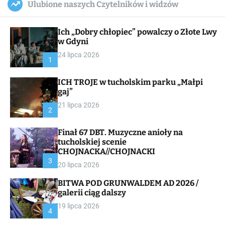
Ulubione naszych Czytelników i widzów
c
ff
u
r
a
l
c
n
e
h
Ich „Dobry chłopiec” powalczy o Złote Lwy
v
a
w Gdyni
s
24 lipca 2026
W
1
i
d
ICH TROJE w tucholskim parku „Małpi
g
gaj”
e
t
21 lipca 2026
2
Finał 67 DBT. Muzyczne anioły na
tucholskiej scenie
CHOJNACKA//CHOJNACKI
3
20 lipca 2026
BITWA POD GRUNWALDEM AD 2026 /
galerii ciąg dalszy
19 lipca 2026
4