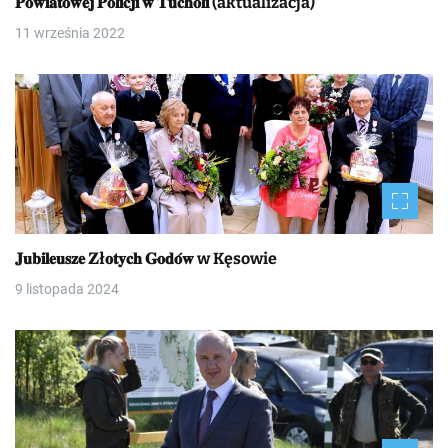
𝐏𝐨𝐰𝐢𝐚𝐭𝐨𝐰𝐞𝐣 𝐏𝐨𝐥𝐢𝐜𝐣𝐢 𝐰 𝐓𝐮𝐜𝐡𝐨𝐥𝐢 (aktualizacja)
11 września 2022
𝐉𝐮𝐛𝐢𝐥𝐞𝐮𝐬𝐳𝐞 𝐙ł𝐨𝐭𝐲𝐜𝐡 𝐆𝐨𝐝𝐨́𝐰 w Kęsowie
9 listopada 2024