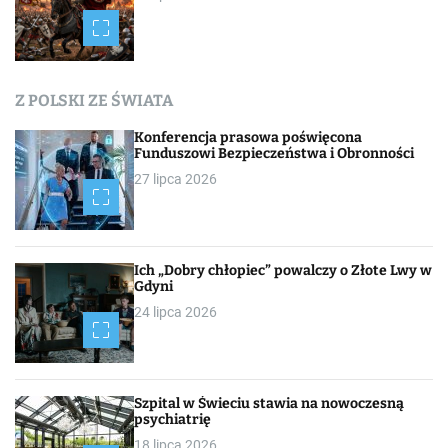
Z POLSKI ZE ŚWIATA
Konferencja prasowa poświęcona
Funduszowi Bezpieczeństwa i Obronności
27 lipca 2026
Ich „Dobry chłopiec” powalczy o Złote Lwy w
Gdyni
24 lipca 2026
Szpital w Świeciu stawia na nowoczesną
psychiatrię
18 lipca 2026