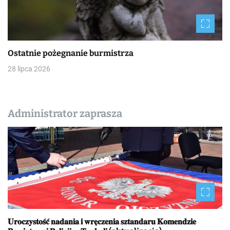
Ostatnie pożegnanie burmistrza
28 lipca 2026
Administrator zaprasza
𝐔𝐫𝐨𝐜𝐳𝐲𝐬𝐭𝐨𝐬́𝐜́ 𝐧𝐚𝐝𝐚𝐧𝐢𝐚 𝐢 𝐰𝐫𝐞̨𝐜𝐳𝐞𝐧𝐢𝐚 𝐬𝐳𝐭𝐚𝐧𝐝𝐚𝐫𝐮 𝐊𝐨𝐦𝐞𝐧𝐝𝐳𝐢𝐞