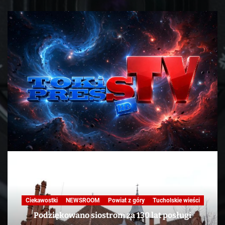
e wieści
Nasza praca
NEWSROOM
Powiat z góry
Skandale
Telewizja
Tucholskie wieści
TV
ługi