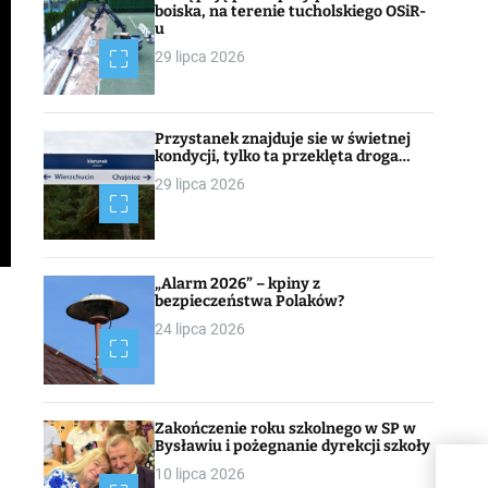
boiska, na terenie tucholskiego OSiR-
u
29 lipca 2026
Przystanek znajduje sie w świetnej
kondycji, tylko ta przeklęta droga…
29 lipca 2026
„Alarm 2026” – kpiny z
bezpieczeństwa Polaków?
24 lipca 2026
Zakończenie roku szkolnego w SP w
Bysławiu i pożegnanie dyrekcji szkoły
Nab
10 lipca 2026