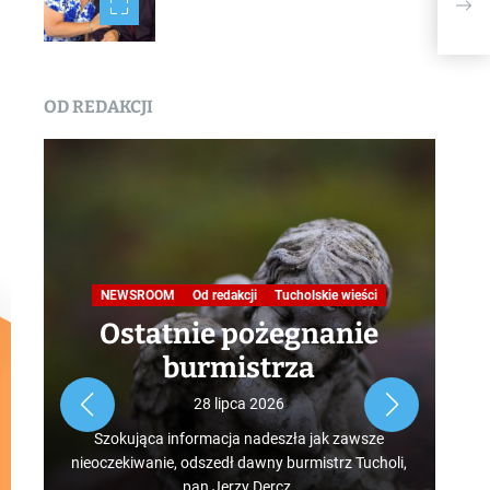
dopo
bez
OD REDAKCJI
Na
NEWSROOM
Od redakcji
Tucholskie wieści
Ostatnie pożegnanie
burmistrza
Roz
28 lipca 2026
tur
Szokująca informacja nadeszła jak zawsze
mus
nieoczekiwanie, odszedł dawny burmistrz Tucholi,
szcz
pan Jerzy Dercz.
w d