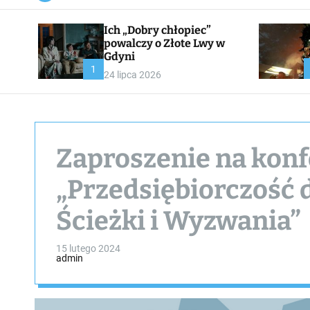
a
n
Ich „Dobry chłopiec”
v
a
powalczy o Złote Lwy w
s
Gdyni
W
1
24 lipca 2026
i
d
g
e
t
Zaproszenie na konf
„Przedsiębiorczość 
Ścieżki i Wyzwania”
15 lutego 2024
admin