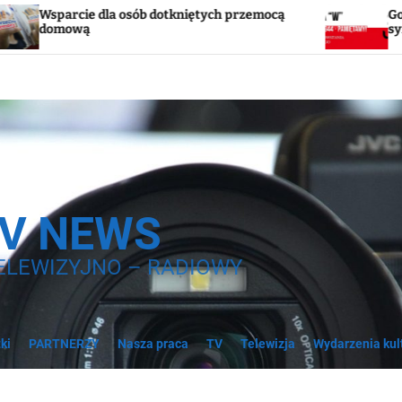
sób dotkniętych przemocą
Godzina „W”. W sobotę w
syreny
TV NEWS
ELEWIZYJNO – RADIOWY
ki
PARTNERZY
Nasza praca
TV
Telewizja
Wydarzenia kul