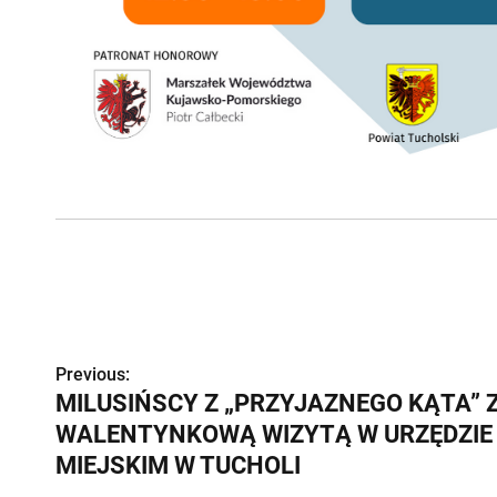
Previous:
Z
MILUSIŃSCY Z „PRZYJAZNEGO KĄTA” 
o
WALENTYNKOWĄ WIZYTĄ W URZĘDZIE
b
MIEJSKIM W TUCHOLI