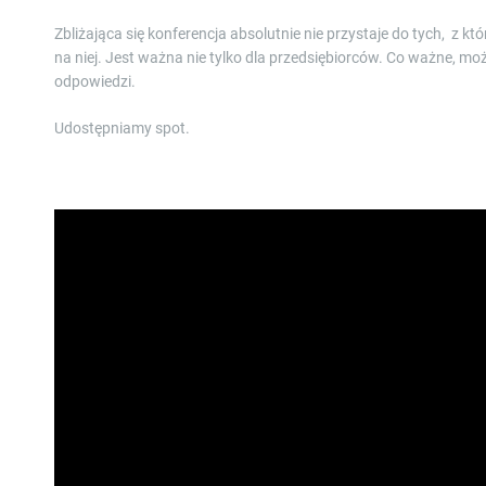
Zbliżająca się konferencja absolutnie nie przystaje do tych, z kt
na niej. Jest ważna nie tylko dla przedsiębiorców. Co ważne, 
odpowiedzi.
Udostępniamy spot.