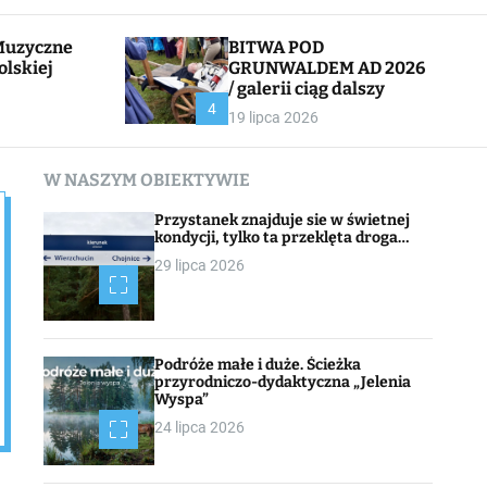
l
c
e
h
BITWA POD
olskiej
GRUNWALDEM AD 2026
/ galerii ciąg dalszy
CHOJNACK
4
19 lipca 2026
W NASZYM OBIEKTYWIE
Przystanek znajduje sie w świetnej
kondycji, tylko ta przeklęta droga…
29 lipca 2026
Podróże małe i duże. Ścieżka
przyrodniczo-dydaktyczna „Jelenia
Wyspa”
24 lipca 2026