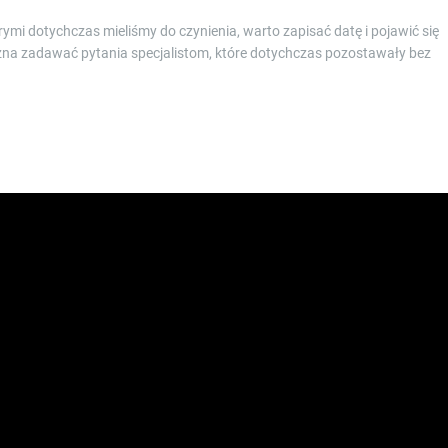
órymi dotychczas mieliśmy do czynienia, warto zapisać datę i pojawić się
można zadawać pytania specjalistom, które dotychczas pozostawały bez