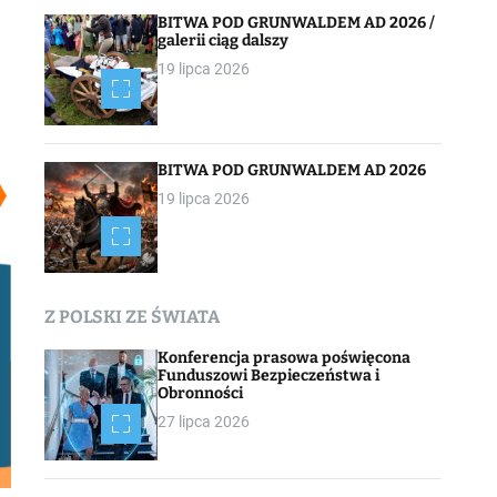
BITWA POD GRUNWALDEM AD 2026 /
galerii ciąg dalszy
19 lipca 2026
BITWA POD GRUNWALDEM AD 2026
19 lipca 2026
Z POLSKI ZE ŚWIATA
Konferencja prasowa poświęcona
Funduszowi Bezpieczeństwa i
Obronności
27 lipca 2026