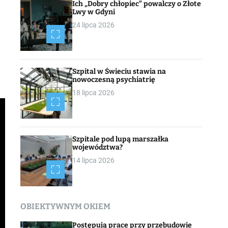
Ich „Dobry chłopiec” powalczy o Złote
Lwy w Gdyni
24 lipca 2026
Szpital w Świeciu stawia na
nowoczesną psychiatrię
18 lipca 2026
Szpitale pod lupą marszałka
województwa?
14 lipca 2026
OBIEKTYWNYM OKIEM
Postępują prace przy przebudowie