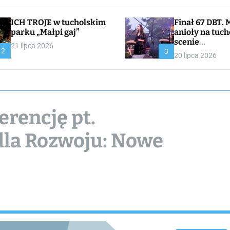
ICH TROJE w tucholskim
Finał 67 DBT. Muzyczne
parku „Małpi gaj”
anioły na tuch
scenie
21 lipca 2026
2
CHOJNACKA//
3
20 lipca 2026
I
erencję pt.
dla Rozwoju: Nowe