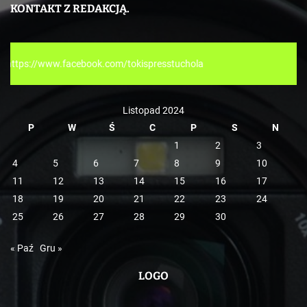
e
KONTAKT Z REDAKCJĄ.
g
o
r
.com/tokispresstuchola
i
e
Listopad 2024
P
W
Ś
C
P
S
N
1
2
3
4
5
6
7
8
9
10
11
12
13
14
15
16
17
18
19
20
21
22
23
24
25
26
27
28
29
30
« Paź
Gru »
LOGO