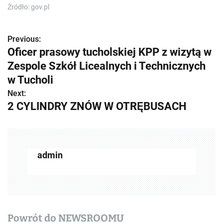
Źródło: gov.pl
Previous:
Z
Oficer prasowy tucholskiej KPP z wizytą w
o
Zespole Szkół Licealnych i Technicznych
b
w Tucholi
Next:
a
2 CYLINDRY ZNÓW W OTRĘBUSACH
c
z
w
admin
p
i
s
Powrót do NEWSROOMU