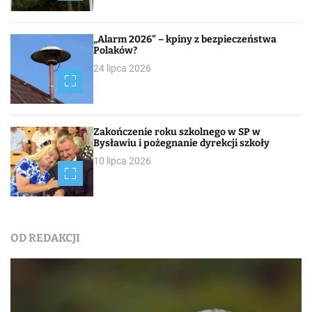
„Alarm 2026” – kpiny z bezpieczeństwa
Polaków?
24 lipca 2026
Zakończenie roku szkolnego w SP w
Bysławiu i pożegnanie dyrekcji szkoły
10 lipca 2026
OD REDAKCJI
Nasza praca
NEWSROOM
Od redakcji
Turystyka
W obiektywie TOKiS-u