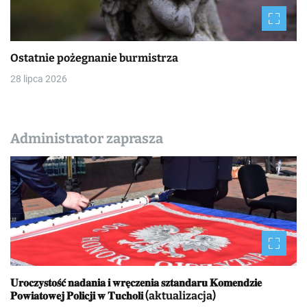
Ostatnie pożegnanie burmistrza
28 lipca 2026
Administrator zaprasza
𝐔𝐫𝐨𝐜𝐳𝐲𝐬𝐭𝐨𝐬́𝐜́ 𝐧𝐚𝐝𝐚𝐧𝐢𝐚 𝐢 𝐰𝐫𝐞̨𝐜𝐳𝐞𝐧𝐢𝐚 𝐬𝐳𝐭𝐚𝐧𝐝𝐚𝐫𝐮 𝐊𝐨𝐦𝐞𝐧𝐝𝐳𝐢𝐞
𝐏𝐨𝐰𝐢𝐚𝐭𝐨𝐰𝐞𝐣 𝐏𝐨𝐥𝐢𝐜𝐣𝐢 𝐰 𝐓𝐮𝐜𝐡𝐨𝐥𝐢 (aktualizacja)