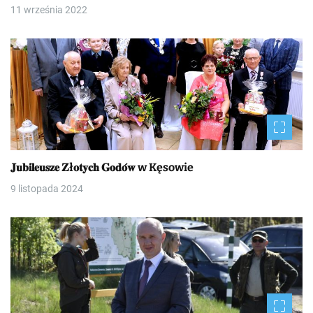
11 września 2022
𝐉𝐮𝐛𝐢𝐥𝐞𝐮𝐬𝐳𝐞 𝐙ł𝐨𝐭𝐲𝐜𝐡 𝐆𝐨𝐝𝐨́𝐰 w Kęsowie
9 listopada 2024