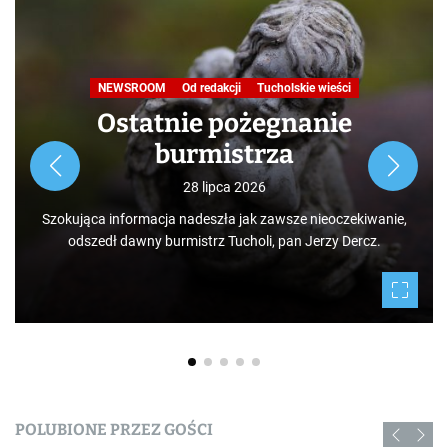
Podróże małe i duże. Ścieżka
przyrodniczo-dydaktyczna
„Jelenia Wyspa”
24 lipca 2026
Rozpoczynamy nowy cykl opowieści zarówno dla turystów,
jak i mieszkańców, którzy niekoniecznie muszą podróżować
po świecie. Mamy niezwykłe szczęście żyć w Borach
Tucholskich i korzystać i to w dodatku za darmo z tego, co
daje nam natura.
POLUBIONE PRZEZ GOŚCI