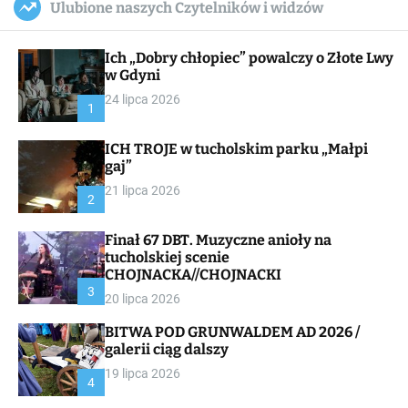
Ulubione naszych Czytelników i widzów
c
ff
u
r
a
l
c
n
e
h
Ich „Dobry chłopiec” powalczy o Złote Lwy
v
a
w Gdyni
s
24 lipca 2026
W
1
i
d
ICH TROJE w tucholskim parku „Małpi
g
gaj”
e
t
21 lipca 2026
2
Finał 67 DBT. Muzyczne anioły na
tucholskiej scenie
CHOJNACKA//CHOJNACKI
3
20 lipca 2026
BITWA POD GRUNWALDEM AD 2026 /
galerii ciąg dalszy
19 lipca 2026
4