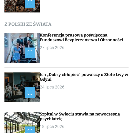
Z POLSKI ZE ŚWIATA
Konferencja prasowa poświęcona
Funduszowi Bezpieczeństwa i Obronności
27 lipca 2026
Ich „Dobry chłopiec” powalczy o Złote Lwy w
Gdyni
24 lipca 2026
Szpital w Świeciu stawia na nowoczesną
psychiatrię
18 lipca 2026