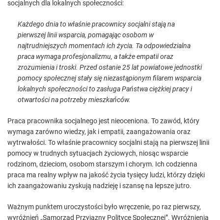
socjalnych dla lokalnych społeczności:
Każdego dnia to właśnie pracownicy socjalni stają na
pierwszej linii wsparcia, pomagając osobom w
najtrudniejszych momentach ich życia. Ta odpowiedzialna
praca wymaga profesjonalizmu, a także empatii oraz
zrozumienia i troski. Przed ostanie 25 lat powiatowe jednostki
pomocy społecznej stały się niezastąpionym filarem wsparcia
lokalnych społeczności to zasługa Państwa ciężkiej pracy i
otwartości na potrzeby mieszkańców.
Praca pracownika socjalnego jest nieoceniona. To zawód, który
wymaga zarówno wiedzy, jak i empatii, zaangażowania oraz
wytrwałości. To właśnie pracownicy socjalni stają na pierwszej linii
pomocy w trudnych sytuacjach życiowych, niosąc wsparcie
rodzinom, dzieciom, osobom starszym i chorym. Ich codzienna
praca ma realny wpływ na jakość życia tysięcy ludzi, którzy dzięki
ich zaangażowaniu zyskują nadzieję i szansę na lepsze jutro.
Ważnym punktem uroczystości było wręczenie, po raz pierwszy,
wyróżnień „Samorząd Przyjazny Polityce Społecznej”. Wyróżnienia