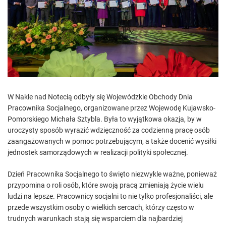
e
d
r
e
a
d
t
i
m
e
W Nakle nad Notecią odbyły się Wojewódzkie Obchody Dnia
Pracownika Socjalnego, organizowane przez Wojewodę Kujawsko-
Pomorskiego Michała Sztybla. Była to wyjątkowa okazja, by w
uroczysty sposób wyrazić wdzięczność za codzienną pracę osób
zaangażowanych w pomoc potrzebującym, a także docenić wysiłki
jednostek samorządowych w realizacji polityki społecznej.
Dzień Pracownika Socjalnego to święto niezwykle ważne, ponieważ
przypomina o roli osób, które swoją pracą zmieniają życie wielu
ludzi na lepsze. Pracownicy socjalni to nie tylko profesjonaliści, ale
przede wszystkim osoby o wielkich sercach, którzy często w
trudnych warunkach stają się wsparciem dla najbardziej