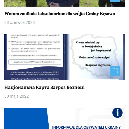
𝐖𝐨𝐭𝐮𝐦 𝐳𝐚𝐮𝐟𝐚𝐧𝐢𝐚 𝐢 𝐚𝐛𝐬𝐨𝐥𝐮𝐭𝐨𝐫𝐢𝐮𝐦 𝐝𝐥𝐚 wó𝐣𝐭𝐚 𝐆𝐦𝐢𝐧𝐲 𝐊𝐞̨𝐬𝐨𝐰𝐨
23 czerwca 2023
Національна Kapтa Загроз Безпеці
30 maja 2022