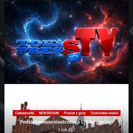
Nasza praca
NEWSROOM
Powiat z góry
Skandale
Telewizja
Tucholskie wieści
TV
KAWA Z TOKiS-em w 100 sekund. „Ekologiczne”