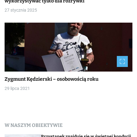
wykorzystywać tylko dla rozrywki
27 stycznia 2025
Zygmunt Kędzierski – osobowością roku
29 lipca 2021
W NASZYM OBIEKTYWIE
Przystanek znajduje sie w świetnej kondycji,