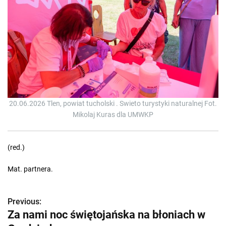
20.06.2026 Tlen, powiat tucholski . Swieto turystyki naturalnej Fot.
Mikolaj Kuras dla UMWKP
(red.)
Mat. partnera.
Previous:
Z
Za nami noc świętojańska na błoniach w
o