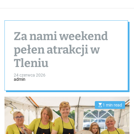
Za nami weekend
pełen atrakcji w
Tleniu
24 czerwca 2026
admin
1 min read
E
s
t
i
m
a
t