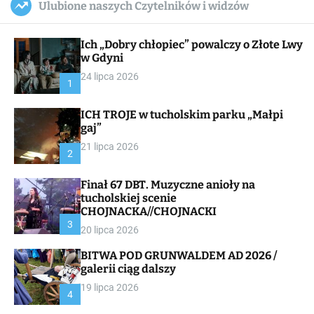
Ulubione naszych Czytelników i widzów
c
ff
u
r
a
l
c
n
e
h
Ich „Dobry chłopiec” powalczy o Złote Lwy
v
a
w Gdyni
s
24 lipca 2026
W
1
i
d
ICH TROJE w tucholskim parku „Małpi
g
gaj”
e
t
21 lipca 2026
2
Finał 67 DBT. Muzyczne anioły na
tucholskiej scenie
CHOJNACKA//CHOJNACKI
3
20 lipca 2026
BITWA POD GRUNWALDEM AD 2026 /
galerii ciąg dalszy
19 lipca 2026
4