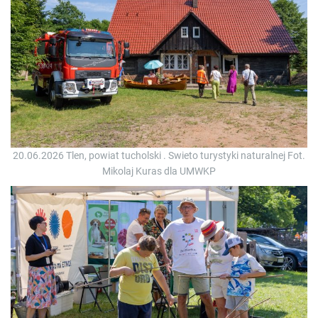
20.06.2026 Tlen, powiat tucholski . Swieto turystyki naturalnej Fot.
Mikolaj Kuras dla UMWKP