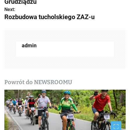
Grudziądzu
b
Next:
Rozbudowa tucholskiego ZAZ-u
a
c
z
admin
w
p
i
Powrót do NEWSROOMU
s
y