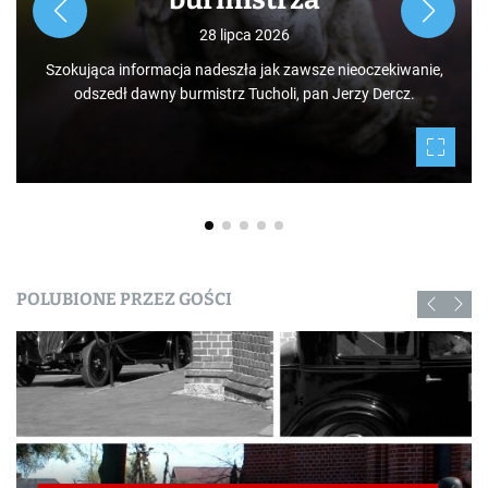
jak i mieszkańców, którzy niekoniecznie muszą podróżować
po świecie. Mamy niezwykłe szczęście żyć w Borach
Tucholskich i korzystać i to w dodatku za darmo z tego, co
daje nam natura.
POLUBIONE PRZEZ GOŚCI
Historia
Historia regionu
NEWSROOM
PARTNERZY