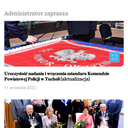
Administrator zaprasza
𝐔𝐫𝐨𝐜𝐳𝐲𝐬𝐭𝐨𝐬́𝐜́ 𝐧𝐚𝐝𝐚𝐧𝐢𝐚 𝐢 𝐰𝐫𝐞̨𝐜𝐳𝐞𝐧𝐢𝐚 𝐬𝐳𝐭𝐚𝐧𝐝𝐚𝐫𝐮 𝐊𝐨𝐦𝐞𝐧𝐝𝐳𝐢𝐞
𝐏𝐨𝐰𝐢𝐚𝐭𝐨𝐰𝐞𝐣 𝐏𝐨𝐥𝐢𝐜𝐣𝐢 𝐰 𝐓𝐮𝐜𝐡𝐨𝐥𝐢 (aktualizacja)
11 września 2022