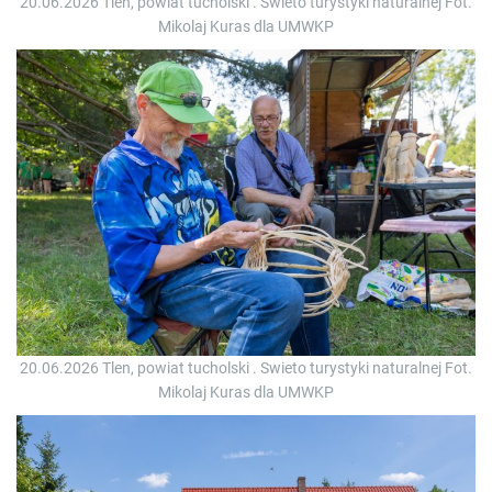
20.06.2026 Tlen, powiat tucholski . Swieto turystyki naturalnej Fot.
Mikolaj Kuras dla UMWKP
20.06.2026 Tlen, powiat tucholski . Swieto turystyki naturalnej Fot.
Mikolaj Kuras dla UMWKP