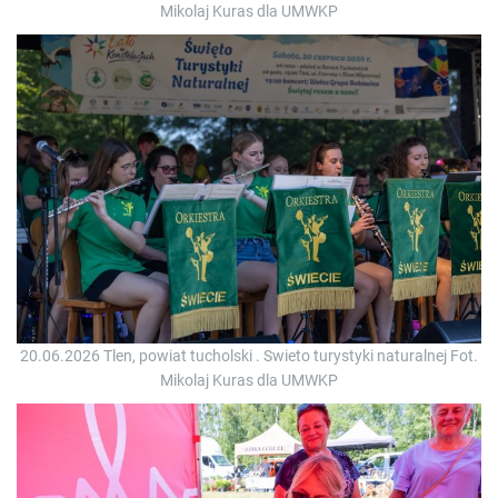
Mikolaj Kuras dla UMWKP
20.06.2026 Tlen, powiat tucholski . Swieto turystyki naturalnej Fot.
Mikolaj Kuras dla UMWKP