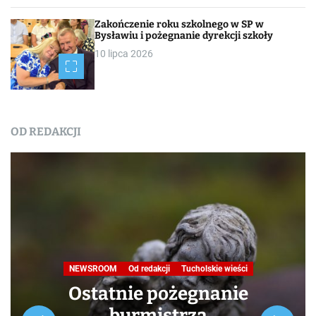
Zakończenie roku szkolnego w SP w
Bysławiu i pożegnanie dyrekcji szkoły
10 lipca 2026
OD REDAKCJI
Nasza praca
NEWSROOM
Od redakcji
Turystyka
W obiektywie TOKiS-u
Podróże małe i duże. Ścieżka
przyrodniczo-dydaktyczna
„Jelenia Wyspa”
24 lipca 2026
Rozpoczynamy nowy cykl opowieści zarówno dla turystów,