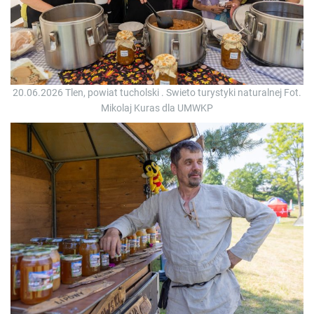
20.06.2026 Tlen, powiat tucholski . Swieto turystyki naturalnej Fot.
Mikolaj Kuras dla UMWKP