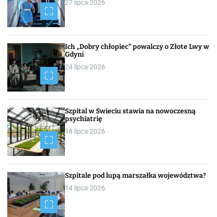
27 lipca 2026
Ich „Dobry chłopiec” powalczy o Złote Lwy w
Gdyni
24 lipca 2026
Szpital w Świeciu stawia na nowoczesną
psychiatrię
18 lipca 2026
Szpitale pod lupą marszałka województwa?
14 lipca 2026