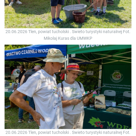
20.06.2026 Tlen, powiat tucholski . Swieto turystyki naturalnej Fot.
Mikolaj Kuras dla UMWKP
20.06.2026 Tlen, powiat tucholski . Swieto turystyki naturalnej Fot.