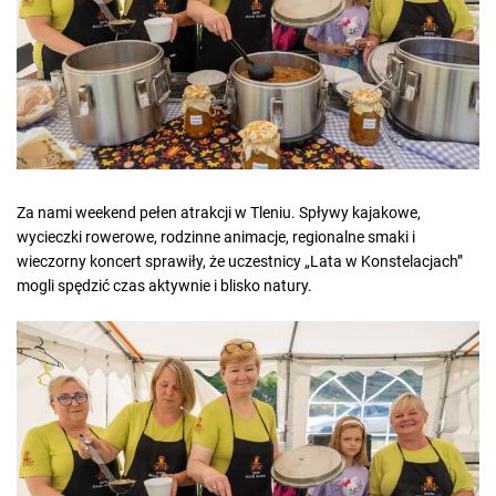
e
d
r
e
a
d
t
i
m
e
Za nami weekend pełen atrakcji w Tleniu. Spływy kajakowe,
wycieczki rowerowe, rodzinne animacje, regionalne smaki i
wieczorny koncert sprawiły, że uczestnicy „Lata w Konstelacjach”
mogli spędzić czas aktywnie i blisko natury.