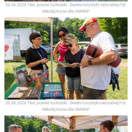
20.06.2026 Tlen, powiat tucholski . Swieto turystyki naturalnej Fot.
Mikolaj Kuras dla UMWKP
20.06.2026 Tlen, powiat tucholski . Swieto turystyki naturalnej Fot.
Mikolaj Kuras dla UMWKP