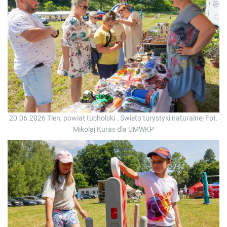
20.06.2026 Tlen, powiat tucholski . Swieto turystyki naturalnej Fot.
Mikolaj Kuras dla UMWKP