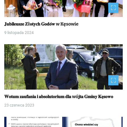
𝐉𝐮𝐛𝐢𝐥𝐞𝐮𝐬𝐳𝐞 𝐙ł𝐨𝐭𝐲𝐜𝐡 𝐆𝐨𝐝𝐨́𝐰 w Kęsowie
9 listopada 2024
𝐖𝐨𝐭𝐮𝐦 𝐳𝐚𝐮𝐟𝐚𝐧𝐢𝐚 𝐢 𝐚𝐛𝐬𝐨𝐥𝐮𝐭𝐨𝐫𝐢𝐮𝐦 𝐝𝐥𝐚 wó𝐣𝐭𝐚 𝐆𝐦𝐢𝐧𝐲 𝐊𝐞̨𝐬𝐨𝐰𝐨
23 czerwca 2023