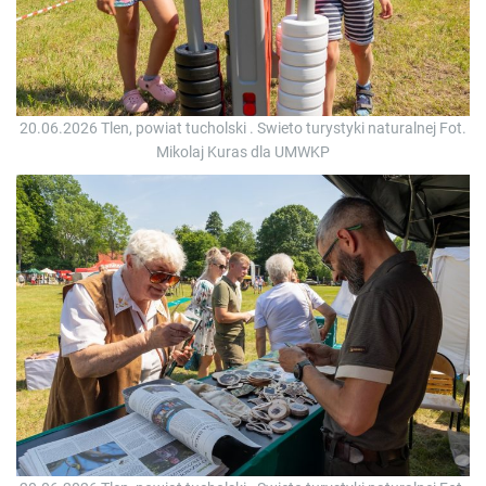
20.06.2026 Tlen, powiat tucholski . Swieto turystyki naturalnej Fot.
Mikolaj Kuras dla UMWKP