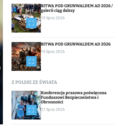
BITWA POD GRUNWALDEM AD 2026 /
galerii ciąg dalszy
19 lipca 2026
BITWA POD GRUNWALDEM AD 2026
19 lipca 2026
Z POLSKI ZE ŚWIATA
Konferencja prasowa poświęcona
Funduszowi Bezpieczeństwa i
Obronności
27 lipca 2026