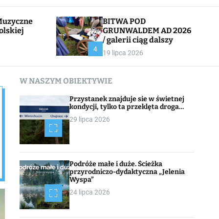
l
c
e
h
BITWA POD
olskiej
GRUNWALDEM AD 2026
/ galerii ciąg dalszy
CHOJNACK
4
19 lipca 2026
W NASZYM OBIEKTYWIE
Przystanek znajduje sie w świetnej
kondycji, tylko ta przeklęta droga…
29 lipca 2026
Podróże małe i duże. Ścieżka
przyrodniczo-dydaktyczna „Jelenia
Wyspa”
24 lipca 2026