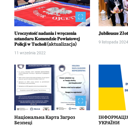
𝐔𝐫𝐨𝐜𝐳𝐲𝐬𝐭𝐨𝐬́𝐜́ 𝐧𝐚𝐝𝐚𝐧𝐢𝐚 𝐢 𝐰𝐫𝐞̨𝐜𝐳𝐞𝐧𝐢𝐚
𝐉𝐮𝐛𝐢𝐥𝐞𝐮𝐬𝐳𝐞 
𝐬𝐳𝐭𝐚𝐧𝐝𝐚𝐫𝐮 𝐊𝐨𝐦𝐞𝐧𝐝𝐳𝐢𝐞 𝐏𝐨𝐰𝐢𝐚𝐭𝐨𝐰𝐞𝐣
9 listopada 202
𝐏𝐨𝐥𝐢𝐜𝐣𝐢 𝐰 𝐓𝐮𝐜𝐡𝐨𝐥𝐢 (aktualizacja)
11 września 2022
Національна Kapтa Загроз
ІНФОРМАЦІ
Безпеці
УКРАЇНИ