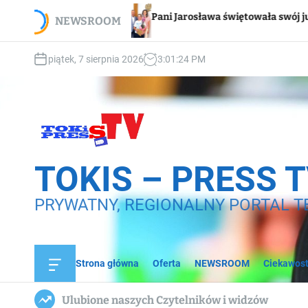
S
Wsp
Pani Jarosława świętowała swój jubileusz
NEWSROOM
k
do
i
p
piątek, 7 sierpnia 2026
3
:
01
:
25
PM
t
o
c
o
n
t
e
TOKIS – PRESS 
n
t
PRYWATNY, REGIONALNY PORTAL T
Strona główna
Oferta
NEWSROOM
Ciekawost
O
f
f
Ulubione naszych Czytelników i widzów
c