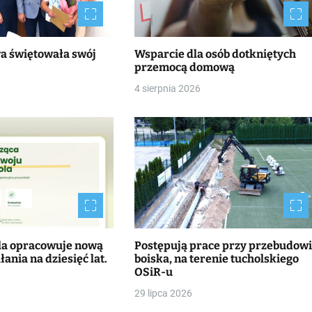
wa świętowała swój
Wsparcie dla osób dotkniętych
przemocą domową
4 sierpnia 2026
la opracowuje nową
Postępują prace przy przebudow
łania na dziesięć lat.
boiska, na terenie tucholskiego
OSiR-u
29 lipca 2026