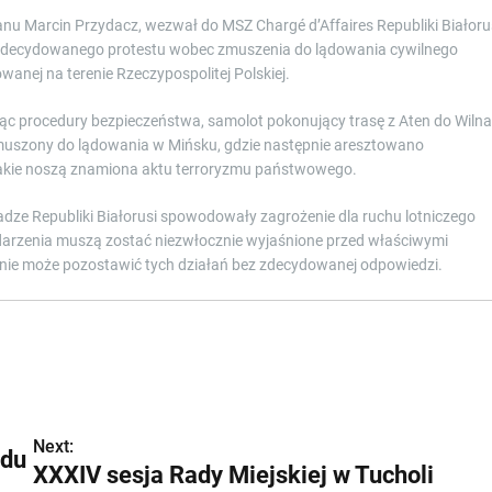
nu Marcin Przydacz, wezwał do MSZ Chargé d’Affaires Republiki Białoru
 zdecydowanego protestu wobec zmuszenia do lądowania cywilnego
owanej na terenie Rzeczypospolitej Polskiej.
 procedury bezpieczeństwa, samolot pokonujący trasę z Aten do Wilna
zmuszony do lądowania w Mińsku, gdzie następnie aresztowano
takie noszą znamiona aktu terroryzmu państwowego.
dze Republiki Białorusi spowodowały zagrożenie dla ruchu lotniczego
 zdarzenia muszą zostać niezwłocznie wyjaśnione przed właściwymi
ie może pozostawić tych działań bez zdecydowanej odpowiedzi.
Next:
ądu
XXXIV sesja Rady Miejskiej w Tucholi