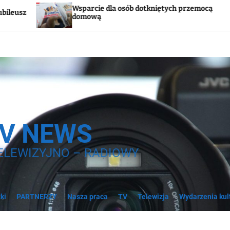
arcie dla osób dotkniętych przemocą
Godzina „W”
mową
syreny
TV NEWS
ELEWIZYJNO – RADIOWY
ki
PARTNERZY
Nasza praca
TV
Telewizja
Wydarzenia kul