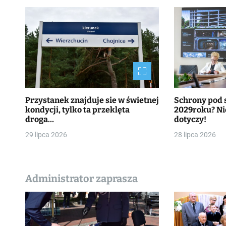
Przystanek znajduje sie w świetnej
Schrony pod 
kondycji, tylko ta przeklęta
2029roku? Nie
droga…
dotyczy!
29 lipca 2026
28 lipca 2026
Administrator zaprasza