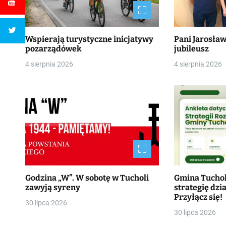
Wspierają turystyczne inicjatywy
Pani Jarosła
pozarządówek
jubileusz
4 sierpnia 2026
4 sierpnia 2026
Godzina „W”. W sobotę w Tucholi
Gmina Tucho
zawyją syreny
strategię dzia
Przyłącz się!
30 lipca 2026
30 lipca 2026