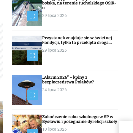
boiska, na terenie tucholskiego OSiR-
u
29 lipca 2026
Przystanek znajduje sie w świetnej
kondycji, tylko ta przeklęta droga…
29 lipca 2026
„Alarm 2026” – kpiny z
bezpieczeństwa Polaków?
24 lipca 2026
Zakończenie roku szkolnego w SP w
Bysławiu i pożegnanie dyrekcji szkoły
10 lipca 2026