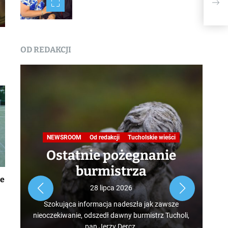
XXX
OD REDAKCJI
Na
NEWSROOM
Od redakcji
Tucholskie wieści
Ostatnie pożegnanie
burmistrza
ie
Roz
28 lipca 2026
tur
Szokująca informacja nadeszła jak zawsze
mus
nieoczekiwanie, odszedł dawny burmistrz Tucholi,
szcz
pan Jerzy Dercz.
w d