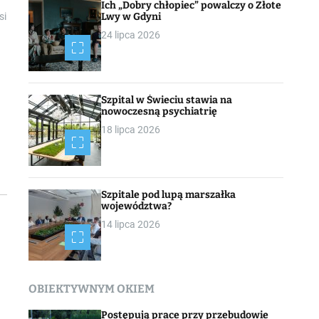
Ich „Dobry chłopiec” powalczy o Złote
Lwy w Gdyni
si
24 lipca 2026
Szpital w Świeciu stawia na
nowoczesną psychiatrię
18 lipca 2026
Szpitale pod lupą marszałka
województwa?
14 lipca 2026
OBIEKTYWNYM OKIEM
Postępują prace przy przebudowie