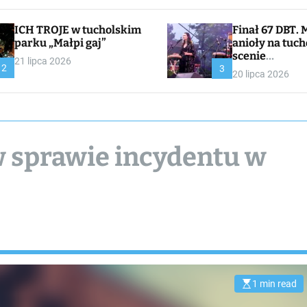
ICH TROJE w tucholskim
Finał 67 DBT. Muzyczne
parku „Małpi gaj”
anioły na tuch
scenie
21 lipca 2026
2
CHOJNACKA//
3
20 lipca 2026
I
 sprawie incydentu w
1 min read
E
s
t