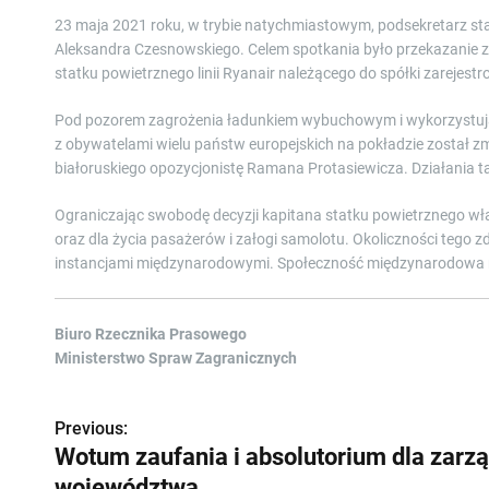
23 maja 2021 roku, w trybie natychmiastowym, podsekretarz sta
Aleksandra Czesnowskiego. Celem spotkania było przekazanie
statku powietrznego linii Ryanair należącego do spółki zarejestr
Pod pozorem zagrożenia ładunkiem wybuchowym i wykorzystując
z obywatelami wielu państw europejskich na pokładzie został 
białoruskiego opozycjonistę Ramana Protasiewicza. Działania 
Ograniczając swobodę decyzji kapitana statku powietrznego wła
oraz dla życia pasażerów i załogi samolotu. Okoliczności tego
instancjami międzynarodowymi. Społeczność międzynarodowa n
Biuro Rzecznika Prasowego
Ministerstwo Spraw Zagranicznych
Previous:
Z
Wotum zaufania i absolutorium dla zarz
o
województwa