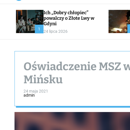
a
n
Ich „Dobry chłopiec”
v
a
powalczy o Złote Lwy w
s
Gdyni
W
1
24 lipca 2026
i
d
g
e
t
Oświadczenie MSZ w
Mińsku
24 maja 2021
admin