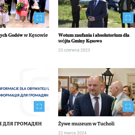
𝐙ł𝐨𝐭𝐲𝐜𝐡 𝐆𝐨𝐝𝐨́𝐰 w Kęsowie
𝐖𝐨𝐭𝐮𝐦 𝐳𝐚𝐮𝐟𝐚𝐧𝐢𝐚 𝐢 𝐚𝐛𝐬𝐨𝐥𝐮𝐭𝐨𝐫𝐢𝐮𝐦 𝐝𝐥𝐚
wó𝐣𝐭𝐚 𝐆𝐦𝐢𝐧𝐲 𝐊𝐞̨𝐬𝐨𝐰𝐨
4
23 czerwca 2023
Я ДЛЯ ГРОМАДЯН
Żywe muzeum w Tucholi
22 marca 2024