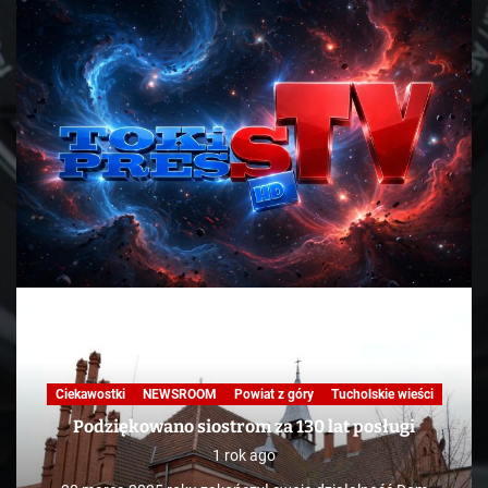
Ciekawostki
NEWSROOM
Powiat z góry
Tucholskie wieści
Podziękowano siostrom za 130 lat posługi
1 rok ago