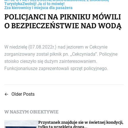
Turystyka
Zwolnij! Ja ci to mówię!
Zza kierownicy i miejsca dla pasażera
POLICJANCI NA PIKNIKU MÓWILI
O BEZPIECZEŃSTWIE NAD WODĄ
W niedzielę (07.08.2022r.) nad jeziorem w Cekcynie
zorganizowany został piknik pn. „Cekcyniada”. Policyjne
stoisko cieszyło się dużym zainteresowaniem.
Funkcjonariusze zaprezentowali sprzęt policyjnego.
←
Older Posts
N
a
W NASZYM OBIEKTYWIE
w
Przystanek znajduje sie w świetnej kondycji,
tylko ta przeklęta droga…