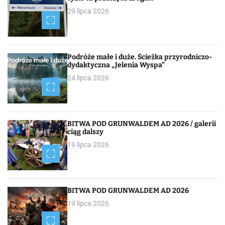
i
29 lipca 2026
g
a
c
Podróże małe i duże. Ścieżka przyrodniczo-
dydaktyczna „Jelenia Wyspa”
j
24 lipca 2026
a
p
BITWA POD GRUNWALDEM AD 2026 / galerii
o
ciąg dalszy
19 lipca 2026
w
p
i
BITWA POD GRUNWALDEM AD 2026
19 lipca 2026
s