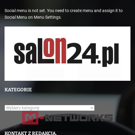
Social menu is not set. You need to create menu and assign it to
Social Menu on Menu Settings.
KATEGORIE
K
a
t
e
KONTAKT Z REDAKCJĄ.