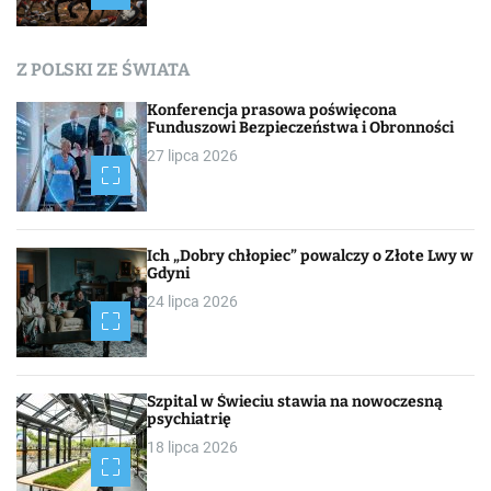
a
c
Z POLSKI ZE ŚWIATA
h
Konferencja prasowa poświęcona
Funduszowi Bezpieczeństwa i Obronności
27 lipca 2026
Ich „Dobry chłopiec” powalczy o Złote Lwy w
Gdyni
24 lipca 2026
Szpital w Świeciu stawia na nowoczesną
psychiatrię
18 lipca 2026