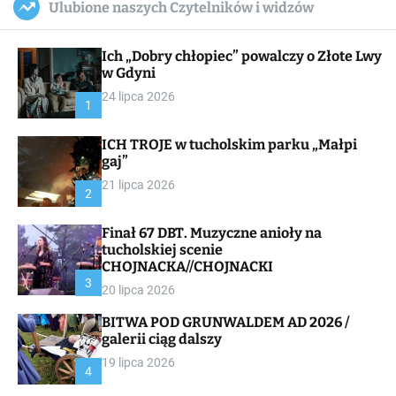
Ulubione naszych Czytelników i widzów
c
ff
u
r
a
l
c
n
e
h
Ich „Dobry chłopiec” powalczy o Złote Lwy
v
a
w Gdyni
s
24 lipca 2026
W
1
i
d
ICH TROJE w tucholskim parku „Małpi
g
gaj”
e
t
21 lipca 2026
2
Finał 67 DBT. Muzyczne anioły na
tucholskiej scenie
CHOJNACKA//CHOJNACKI
3
20 lipca 2026
BITWA POD GRUNWALDEM AD 2026 /
galerii ciąg dalszy
19 lipca 2026
4