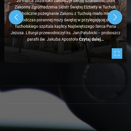
20 marca 2025 roku zakończył swoją działalność Dom
Zakonny Zgromadzenia Sióstr Świętej Elżbiety w Tucholi.
Symboliczne pożegnanie Zakonu z Tucholą miało miejsce
podczas porannej mszy świętej w przylegającej do
tucholskiego szpitala kaplicy Najświętszego Serca Pana
Jezusa. Liturgii przewodniczył ks. Jan Pałubicki – proboszcz
parafii św. Jakuba Apostoła
Czytaj dalej…