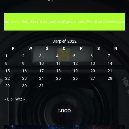
g
o
r
edakcją: tokistuchola@gmail.com ///// https://www.facebook.com/tokis
i
e
Sierpień 2022
P
W
Ś
C
P
S
N
1
2
3
4
5
6
7
8
9
10
11
12
13
14
15
16
17
18
19
20
21
22
23
24
25
26
27
28
29
30
31
« Lip
Wrz »
LOGO