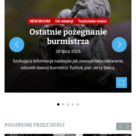
NEWSROOM
Od redakcji
Tucholskie wieści
Ostatnie pożegnanie
burmistrza
28 lipca 2026
Szokująca informacja nadeszła jak zawsze nieoczekiwanie,
odszedł dawny burmistrz Tucholi, pan Jerzy Dercz.
POLUBIONE PRZEZ GOŚCI