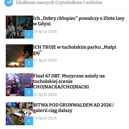
Ulubione naszych Czytelników i widzów
c
ff
u
r
a
l
c
n
e
h
Ich „Dobry chłopiec” powalczy o Złote Lwy
v
a
w Gdyni
s
24 lipca 2026
W
1
i
d
ICH TROJE w tucholskim parku „Małpi
g
gaj”
e
t
21 lipca 2026
2
Finał 67 DBT. Muzyczne anioły na
tucholskiej scenie
CHOJNACKA//CHOJNACKI
3
20 lipca 2026
BITWA POD GRUNWALDEM AD 2026 /
galerii ciąg dalszy
19 lipca 2026
4