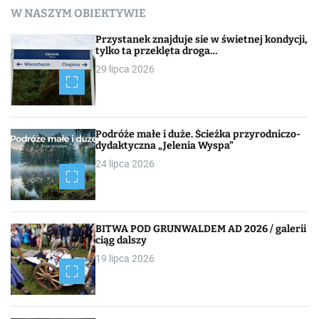
W NASZYM OBIEKTYWIE
w
Przystanek znajduje sie w świetnej kondycji,
i
tylko ta przeklęta droga…
29 lipca 2026
g
a
c
Podróże małe i duże. Ścieżka przyrodniczo-
dydaktyczna „Jelenia Wyspa”
j
24 lipca 2026
a
p
BITWA POD GRUNWALDEM AD 2026 / galerii
o
ciąg dalszy
19 lipca 2026
w
p