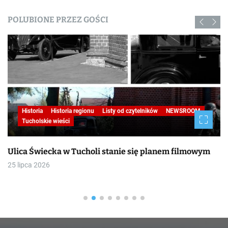
POLUBIONE PRZEZ GOŚCI
Historia
Historia regionu
Listy od czytelników
NEWSROOM
Tucholskie wieści
Ulica Świecka w Tucholi stanie się planem filmowym
25 lipca 2026