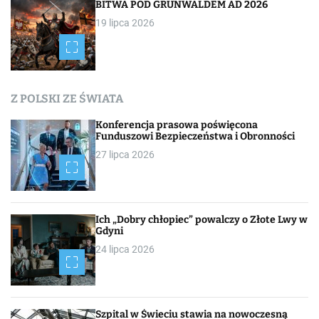
i
BITWA POD GRUNWALDEM AD 2026
19 lipca 2026
s
a
c
Z POLSKI ZE ŚWIATA
h
Konferencja prasowa poświęcona
Funduszowi Bezpieczeństwa i Obronności
27 lipca 2026
Ich „Dobry chłopiec” powalczy o Złote Lwy w
Gdyni
24 lipca 2026
Szpital w Świeciu stawia na nowoczesną