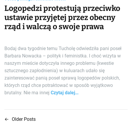
Logopedzi protestują przeciwko
ustawie przyjętej przez obecny
rząd i walczą o swoje prawa
Bodaj dwa tygodnie temu Tucholę odwiedziła pani poseł
Barbara Nowacka – polityk i feministka. I choć wizyta w
naszym mieście dotyczyła innego problemu (kwestie
sztucznego zapłodnienia) w kuluarach udało się
zainteresować panią poseł sprawą logopedów polskich,
których rząd chce potraktować w sposób wyjątkowo
brutalny. Nie ma innej
Czytaj dalej…
←
Older Posts
N
a