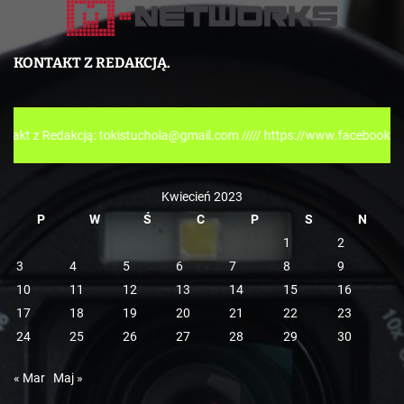
a
t
e
KONTAKT Z REDAKCJĄ.
g
o
r
akcją: tokistuchola@gmail.com ///// https://www.facebook.com/tokispr
i
e
Kwiecień 2023
P
W
Ś
C
P
S
N
1
2
3
4
5
6
7
8
9
10
11
12
13
14
15
16
17
18
19
20
21
22
23
24
25
26
27
28
29
30
« Mar
Maj »