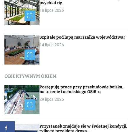
psychiatrię
18 lipca 2026
Szpitale pod lupą marszałka województwa?
14 lipca 2026
OBIEKTYWNYM OKIEM
Postępują prace przy przebudowie boiska,
na terenie tucholskiego OSiR-u
29 lipca 2026
Przystanek znajduje sie w świetnej kondycji,
tylko ta przeklęta droga…