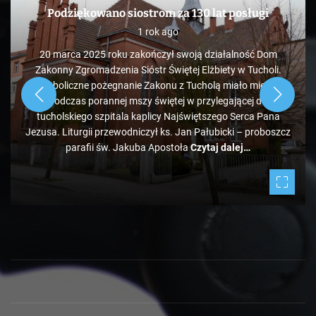
Podziękowano siostrom za 130 lat posługi
1 rok ago
20 marca 2025 roku zakończył swoją działalność Dom
Zakonny Zgromadzenia Sióstr Świętej Elżbiety w Tucholi.
Symboliczne pożegnanie Zakonu z Tucholą miało miejsce
podczas porannej mszy świętej w przylegającej do
tucholskiego szpitala kaplicy Najświętszego Serca Pana
Jezusa. Liturgii przewodniczył ks. Jan Pałubicki – proboszcz
parafii św. Jakuba Apostoła
Czytaj dalej…