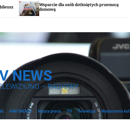
cie dla osób dotkniętych przemocą
Godzina „W”. W
wą
syreny
TV NEWS
ELEWIZYJNO – RADIOWY
ki
PARTNERZY
Nasza praca
TV
Telewizja
Wydarzenia kul