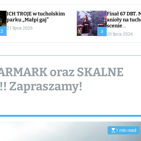
ICH TROJE w tucholskim
Finał 67 DBT. Muzyczne
parku „Małpi gaj”
anioły na tuch
scenie
21 lipca 2026
2
CHOJNACKA//
3
20 lipca 2026
I
 JARMARK oraz SKALNE
! Zapraszamy!
1 min read
E
s
t