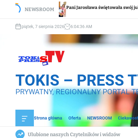
S
Wspar
Pani Jarosława świętowała swój jubileusz
NEWSROOM
k
domo
i
p
piątek, 7 sierpnia 2026
6
:
04
:
37
AM
t
o
c
o
n
t
e
TOKIS – PRESS 
n
t
PRYWATNY, REGIONALNY PORTAL T
Strona główna
Oferta
NEWSROOM
Ciekawost
O
f
f
Ulubione naszych Czytelników i widzów
c