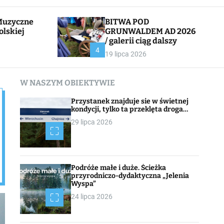
l
c
e
h
BITWA POD
olskiej
GRUNWALDEM AD 2026
/ galerii ciąg dalszy
CHOJNACK
4
19 lipca 2026
W NASZYM OBIEKTYWIE
Przystanek znajduje sie w świetnej
kondycji, tylko ta przeklęta droga…
29 lipca 2026
Podróże małe i duże. Ścieżka
przyrodniczo-dydaktyczna „Jelenia
Wyspa”
24 lipca 2026