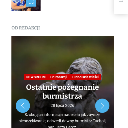
Pami
OD REDAKCJI
Na
NEWSROOM
Od redakcji
Tucholskie wieści
Ostatnie pożegnanie
burmistrza
Roz
28 lipca 2026
tur
Szokująca informacja nadeszła jak zawsze
mus
nieoczekiwanie, odszedł dawny burmistrz Tucholi,
szcz
pan Jerzy Dercz.
w d