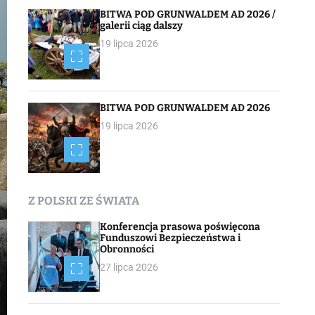
BITWA POD GRUNWALDEM AD 2026 /
galerii ciąg dalszy
19 lipca 2026
BITWA POD GRUNWALDEM AD 2026
19 lipca 2026
Z POLSKI ZE ŚWIATA
Konferencja prasowa poświęcona
Funduszowi Bezpieczeństwa i
Obronności
27 lipca 2026