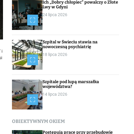
Ich „Dobry chłopiec” powalczy o Złote
Lwy w Gdyni
24 lipca 2026
Szpital w Świeciu stawia na
nowoczesną psychiatrię
 i
18 lipca 2026
si
Szpitale pod lupą marszałka
województwa?
14 lipca 2026
OBIEKTYWNYM OKIEM
Postępują prace przy przebudowie