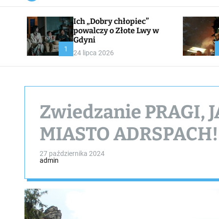
a
n
Ich „Dobry chłopiec”
v
a
powalczy o Złote Lwy w
s
Gdyni
W
1
24 lipca 2026
i
d
g
e
t
Zwiedzanie PRAGI,
MIASTO ADRSPACH!!
27 października 2024
admin