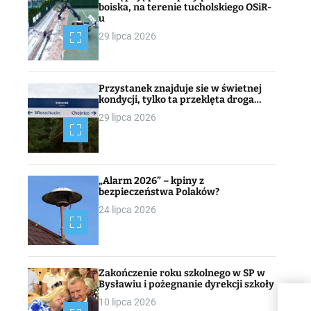
boiska, na terenie tucholskiego OSiR-
u
29 lipca 2026
Przystanek znajduje sie w świetnej
kondycji, tylko ta przeklęta droga…
29 lipca 2026
„Alarm 2026” – kpiny z
bezpieczeństwa Polaków?
24 lipca 2026
Zakończenie roku szkolnego w SP w
Bysławiu i pożegnanie dyrekcji szkoły
10 lipca 2026
TV L