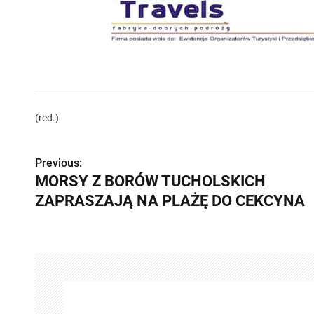
(red.)
Previous:
Z
MORSY Z BORÓW TUCHOLSKICH
o
ZAPRASZAJĄ NA PLAŻĘ DO CEKCYNA
b
a
c
z