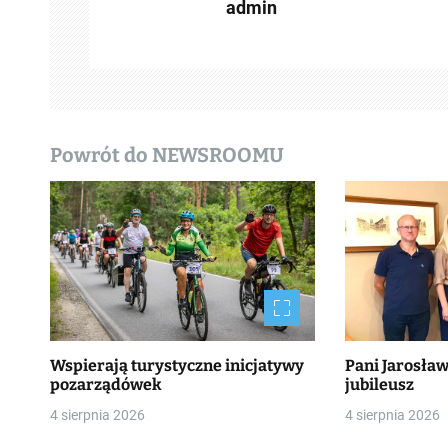
admin
w
p
i
s
Powrót do NEWSROOMU
y
Wspierają turystyczne inicjatywy
Pani Jarosła
pozarządówek
jubileusz
4 sierpnia 2026
4 sierpnia 2026