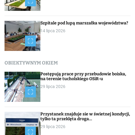
Szpitale pod lupą marszałka województwa?
14 lipca 2026
OBIEKTYWNYM OKIEM
Postępują prace przy przebudowie boiska,
na terenie tucholskiego OSiR-u
29 lipca 2026
Przystanek znajduje sie w świetnej kondycji,
tylko ta przeklęta droga…
29 lipca 2026