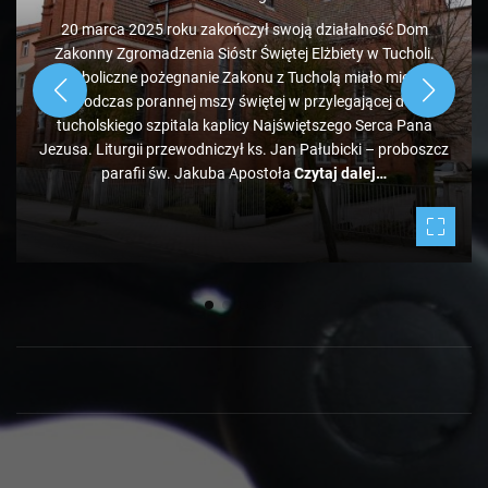
wysypisko śmieci pod Bladowem?
1 rok ago
Zdaje się, że pozycja tucholskiego wysypiska śmieci
administrowanego przez PK jest mocno zagrożona, bo tuż
obok ale od strony Chojnic, przed Bladowem, powstało
drugie, darmowe. Jeżeli zapełniać się będzie w takim tempie,
to może być ciekawie.