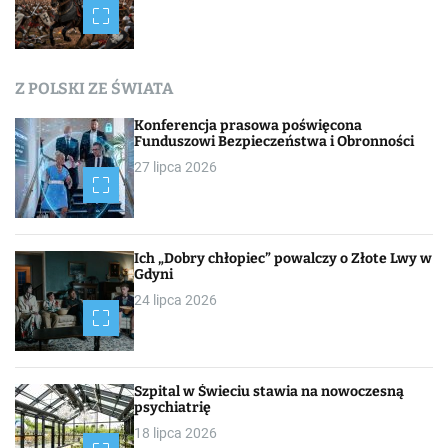
Z POLSKI ZE ŚWIATA
Konferencja prasowa poświęcona
Funduszowi Bezpieczeństwa i Obronności
27 lipca 2026
Ich „Dobry chłopiec” powalczy o Złote Lwy w
Gdyni
24 lipca 2026
Szpital w Świeciu stawia na nowoczesną
psychiatrię
18 lipca 2026