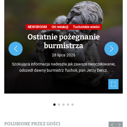
Podróże małe i duże. Ścieżka
przyrodniczo-dydaktyczna
„Jelenia Wyspa”
24 lipca 2026
Rozpoczynamy nowy cykl opowieści zarówno dla turystów,
jak i mieszkańców, którzy niekoniecznie muszą podróżować
po świecie. Mamy niezwykłe szczęście żyć w Borach
Tucholskich i korzystać i to w dodatku za darmo z tego, co
daje nam natura.
POLUBIONE PRZEZ GOŚCI