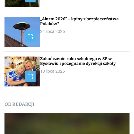
„Alarm 2026” – kpiny z bezpieczeństwa
Polaków?
24 lipca 2026
Zakończenie roku szkolnego w SP w
Bysławiu i pożegnanie dyrekcji szkoły
10 lipca 2026
OD REDAKCJI
Nasza praca
NEWSROOM
Od redakcji
Turystyka
W obiektywie TOKiS-u