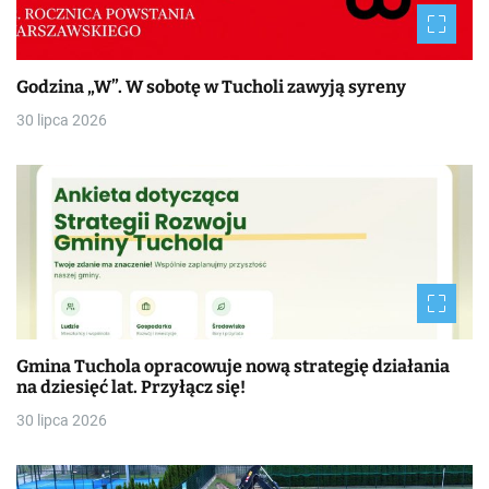
Godzina „W”. W sobotę w Tucholi zawyją syreny
30 lipca 2026
Gmina Tuchola opracowuje nową strategię działania
na dziesięć lat. Przyłącz się!
30 lipca 2026