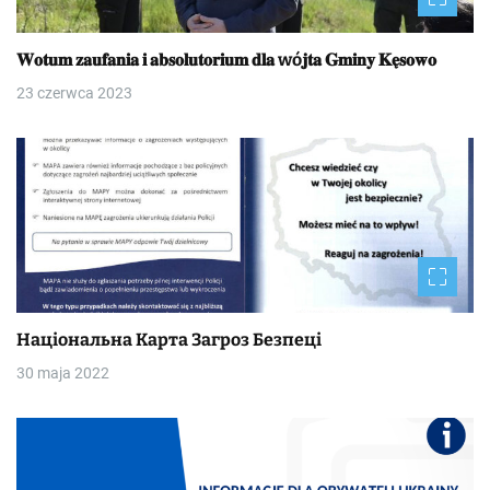
𝐖𝐨𝐭𝐮𝐦 𝐳𝐚𝐮𝐟𝐚𝐧𝐢𝐚 𝐢 𝐚𝐛𝐬𝐨𝐥𝐮𝐭𝐨𝐫𝐢𝐮𝐦 𝐝𝐥𝐚 wó𝐣𝐭𝐚 𝐆𝐦𝐢𝐧𝐲 𝐊𝐞̨𝐬𝐨𝐰𝐨
23 czerwca 2023
Національна Kapтa Загроз Безпеці
30 maja 2022