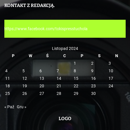
e
KONTAKT Z REDAKCJĄ.
g
o
r
tokispresstuchola
i
e
Listopad 2024
P
W
Ś
C
P
S
N
1
2
3
4
5
6
7
8
9
10
11
12
13
14
15
16
17
18
19
20
21
22
23
24
25
26
27
28
29
30
« Paź
Gru »
LOGO