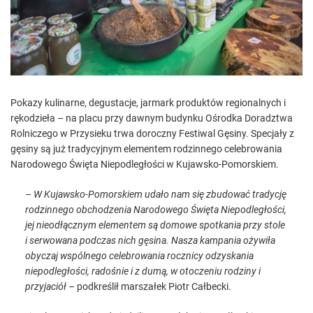
e
a
d
t
i
m
e
Pokazy kulinarne, degustacje, jarmark produktów regionalnych i
rękodzieła – na placu przy dawnym budynku Ośrodka Doradztwa
Rolniczego w Przysieku trwa doroczny Festiwal Gęsiny. Specjały z
gęsiny są już tradycyjnym elementem rodzinnego celebrowania
Narodowego Święta Niepodległości w Kujawsko-Pomorskiem.
– W Kujawsko-Pomorskiem udało nam się zbudować tradycję
rodzinnego obchodzenia Narodowego Święta Niepodległości,
jej nieodłącznym elementem są domowe spotkania przy stole
i serwowana podczas nich gęsina. Nasza kampania ożywiła
obyczaj wspólnego celebrowania rocznicy odzyskania
niepodległości, radośnie i z dumą, w otoczeniu rodziny i
przyjaciół –
podkreślił marszałek Piotr Całbecki.