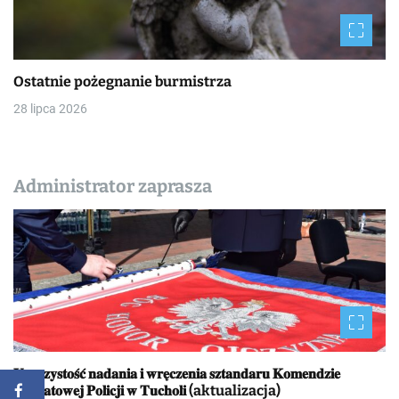
Ostatnie pożegnanie burmistrza
28 lipca 2026
Administrator zaprasza
𝐔𝐫𝐨𝐜𝐳𝐲𝐬𝐭𝐨𝐬́𝐜́ 𝐧𝐚𝐝𝐚𝐧𝐢𝐚 𝐢 𝐰𝐫𝐞̨𝐜𝐳𝐞𝐧𝐢𝐚 𝐬𝐳𝐭𝐚𝐧𝐝𝐚𝐫𝐮 𝐊𝐨𝐦𝐞𝐧𝐝𝐳𝐢𝐞
𝐏𝐨𝐰𝐢𝐚𝐭𝐨𝐰𝐞𝐣 𝐏𝐨𝐥𝐢𝐜𝐣𝐢 𝐰 𝐓𝐮𝐜𝐡𝐨𝐥𝐢 (aktualizacja)