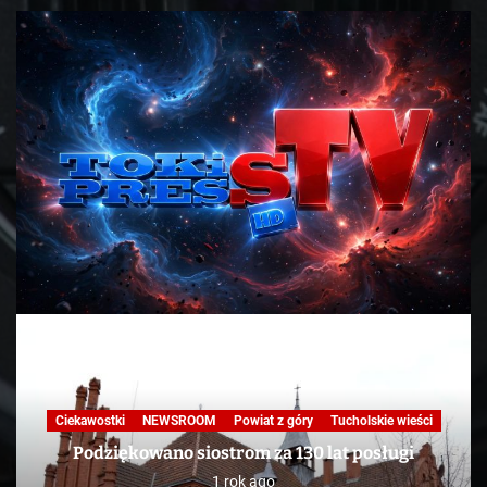
Nasza praca
NEWSROOM
Powiat z góry
Skandale
Telewizja
Tucholskie wieści
TV
KAWA Z TOKiS-em w 100 sekund. „Ekologiczne”