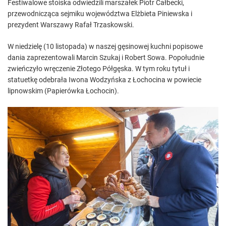
Festiwalowe stoiska odwiedzili marszałek Piotr Całbecki,
przewodnicząca sejmiku województwa Elżbieta Piniewska i
prezydent Warszawy Rafał Trzaskowski.
W niedzielę (10 listopada) w naszej gęsinowej kuchni popisowe
dania zaprezentowali Marcin Szukaj i Robert Sowa. Popołudnie
zwieńczyło wręczenie Złotego Półgęska. W tym roku tytuł i
statuetkę odebrała Iwona Wodzyńska z Łochocina w powiecie
lipnowskim (Papierówka Łochocin).