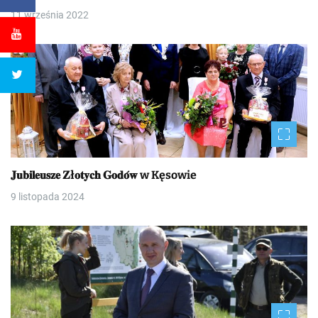
11 września 2022
𝐉𝐮𝐛𝐢𝐥𝐞𝐮𝐬𝐳𝐞 𝐙ł𝐨𝐭𝐲𝐜𝐡 𝐆𝐨𝐝𝐨́𝐰 w Kęsowie
9 listopada 2024