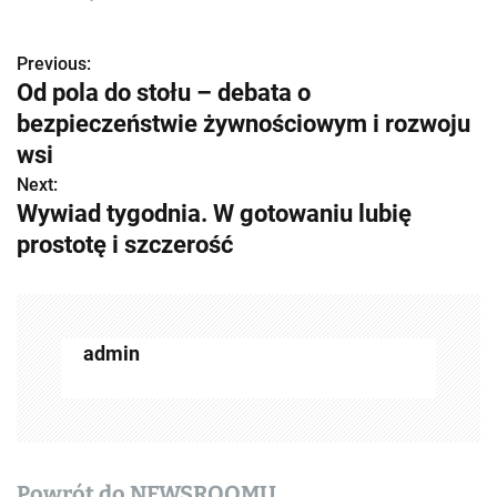
Previous:
Z
Od pola do stołu – debata o
o
bezpieczeństwie żywnościowym i rozwoju
b
wsi
Next:
a
Wywiad tygodnia. W gotowaniu lubię
c
prostotę i szczerość
z
w
admin
p
i
s
y
Powrót do NEWSROOMU