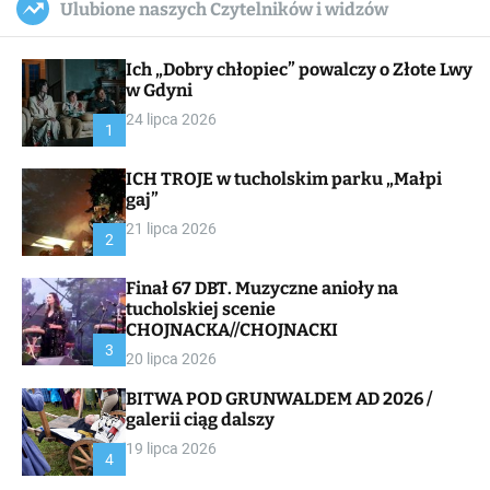
Ulubione naszych Czytelników i widzów
c
ff
u
r
a
l
c
n
e
h
Ich „Dobry chłopiec” powalczy o Złote Lwy
v
a
w Gdyni
s
24 lipca 2026
W
1
i
d
ICH TROJE w tucholskim parku „Małpi
g
gaj”
e
t
21 lipca 2026
2
Finał 67 DBT. Muzyczne anioły na
tucholskiej scenie
CHOJNACKA//CHOJNACKI
3
20 lipca 2026
BITWA POD GRUNWALDEM AD 2026 /
galerii ciąg dalszy
19 lipca 2026
4