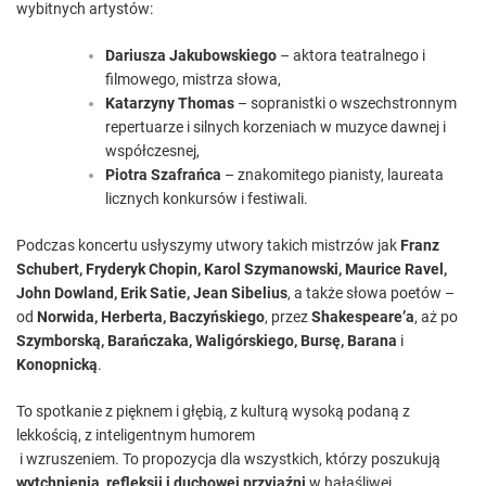
wybitnych artystów:
Dariusza Jakubowskiego
– aktora teatralnego i
filmowego, mistrza słowa,
Katarzyny Thomas
– sopranistki o wszechstronnym
repertuarze i silnych korzeniach w muzyce dawnej i
współczesnej,
Piotra Szafrańca
– znakomitego pianisty, laureata
licznych konkursów i festiwali.
Podczas koncertu usłyszymy utwory takich mistrzów jak
Franz
Schubert, Fryderyk Chopin, Karol Szymanowski, Maurice Ravel,
John Dowland, Erik Satie, Jean Sibelius
, a także słowa poetów –
od
Norwida, Herberta, Baczyńskiego
, przez
Shakespeare’a
, aż po
Szymborską, Barańczaka, Waligórskiego, Bursę, Barana
i
Konopnicką
.
To spotkanie z pięknem i głębią, z kulturą wysoką podaną z
lekkością, z inteligentnym humorem
i wzruszeniem. To propozycja dla wszystkich, którzy poszukują
wytchnienia, refleksji i duchowej przyjaźni
w hałaśliwej