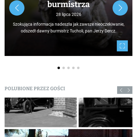
Rozpoczynamy nowy cykl opowieści zarówno dla turystów,
jak i mieszkańców, którzy niekoniecznie muszą podróżować
po świecie. Mamy niezwykłe szczęście żyć w Borach
nie,
Tucholskich i korzystać i to w dodatku za darmo z tego, co
daje nam natura.
POLUBIONE PRZEZ GOŚCI