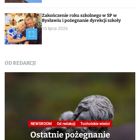
Zakończenie roku szkolnego w SP w
Bysławiu i pożegnanie dyrekcji szkoły
10 lipca 2026
OD REDAKCJI
Nasza praca
NEWSROOM
Od redakcji
Turystyka
W obiektywie TOKiS-u
Podróże małe i duże. Ścieżka
przyrodniczo-dydaktyczna
„Jelenia Wyspa”
24 lipca 2026