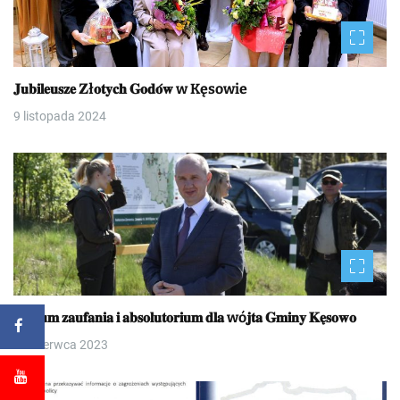
𝐉𝐮𝐛𝐢𝐥𝐞𝐮𝐬𝐳𝐞 𝐙ł𝐨𝐭𝐲𝐜𝐡 𝐆𝐨𝐝𝐨́𝐰 w Kęsowie
9 listopada 2024
𝐖𝐨𝐭𝐮𝐦 𝐳𝐚𝐮𝐟𝐚𝐧𝐢𝐚 𝐢 𝐚𝐛𝐬𝐨𝐥𝐮𝐭𝐨𝐫𝐢𝐮𝐦 𝐝𝐥𝐚 wó𝐣𝐭𝐚 𝐆𝐦𝐢𝐧𝐲 𝐊𝐞̨𝐬𝐨𝐰𝐨
23 czerwca 2023