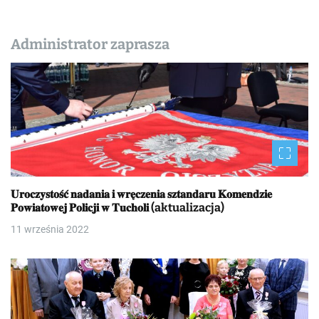
Administrator zaprasza
𝐔𝐫𝐨𝐜𝐳𝐲𝐬𝐭𝐨𝐬́𝐜́ 𝐧𝐚𝐝𝐚𝐧𝐢𝐚 𝐢 𝐰𝐫𝐞̨𝐜𝐳𝐞𝐧𝐢𝐚 𝐬𝐳𝐭𝐚𝐧𝐝𝐚𝐫𝐮 𝐊𝐨𝐦𝐞𝐧𝐝𝐳𝐢𝐞
𝐏𝐨𝐰𝐢𝐚𝐭𝐨𝐰𝐞𝐣 𝐏𝐨𝐥𝐢𝐜𝐣𝐢 𝐰 𝐓𝐮𝐜𝐡𝐨𝐥𝐢 (aktualizacja)
11 września 2022