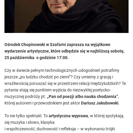
e
Jakubowskim
d
r
e
a
d
t
i
m
e
Ośrodek Chopinowski w Szafarni zaprasza na wyjątkowe
wydarzenie artystyczne, które odbędzie się w najbliższą sobotę,
25 października o godzinie 17:00.
Czy w świecie pełnym technologicznych udogodnień potrafimy
jeszcze „po ludzku chodzić po ziemi”? Czy umiemy z gracją i
wrażliwością poruszać się w przestrzeni relacji międzyludzkich? Te
pytania stają się punktem wyjścia do niezwykłej poetycko-
muzycznej podróży pt.
„Pan od poezji albo nauka chodzenia”
,
której autorem i przewodnikiem jest aktor
Dariusz Jakubowski
.
To nie tylko spektakl. To
artystyczna wyprawa
, w której spotykają
się muzyka i słowo, klasyka
i współczesność, duchowość i refleksja – w wykonaniu trójki