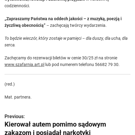
codzienności.
„Zapraszamy Państwa na oddech jakości – z muzyką, poezją i
życzliwą obecnością”
– zachęcają twórcy wydarzenia.
To będzie wieczór, który zostaje w pamięci – dla duszy, dla ucha, dla
serca.
Zachęcamy do rezerwacji biletów w cenie 30/25 zł na stronie
www.szafarnia.art.pl
lub pod numerem telefonu 56682 79 30.
(red.)
Mat. partnera.
Previous:
Z
Kierował autem pomimo sądowym
o
zakazom i posiadał narkotyki