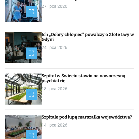
27 lipca 2026
Ich „Dobry chłopiec” powalczy o Złote Lwy w
Gdyni
24 lipca 2026
Szpital w Świeciu stawia na nowoczesną
psychiatrię
18 lipca 2026
Szpitale pod lupą marszałka województwa?
14 lipca 2026