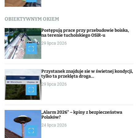
OBIEKTYWNYM OKIEM
Postępują prace przy przebudowie boiska,
na terenie tucholskiego OSiR-u
29 lipca 2026
Przystanek znajduje sie w świetnej kondycji,
tylko ta przeklęta droga…
29 lipca 2026
„Alarm 2026” – kpiny z bezpieczeństwa
Polaków?
24 lipca 2026