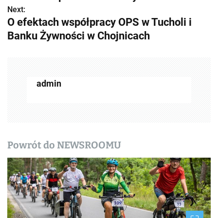
b
Next:
O efektach współpracy OPS w Tucholi i
a
Banku Żywności w Chojnicach
c
z
w
admin
p
i
s
Powrót do NEWSROOMU
y