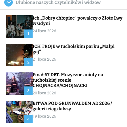
Ulubione naszych Czytelników i widzów
c
ff
u
r
a
l
c
n
e
h
Ich „Dobry chłopiec” powalczy o Złote Lwy
v
a
w Gdyni
s
24 lipca 2026
W
1
i
d
ICH TROJE w tucholskim parku „Małpi
g
gaj”
e
t
21 lipca 2026
2
Finał 67 DBT. Muzyczne anioły na
tucholskiej scenie
CHOJNACKA//CHOJNACKI
3
20 lipca 2026
BITWA POD GRUNWALDEM AD 2026 /
galerii ciąg dalszy
19 lipca 2026
4