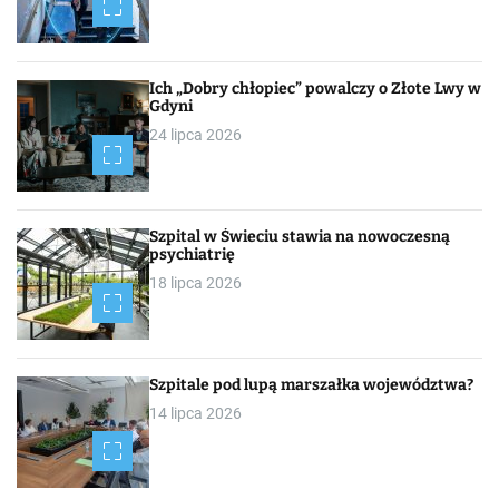
Ich „Dobry chłopiec” powalczy o Złote Lwy w
Gdyni
24 lipca 2026
Szpital w Świeciu stawia na nowoczesną
psychiatrię
18 lipca 2026
Szpitale pod lupą marszałka województwa?
14 lipca 2026