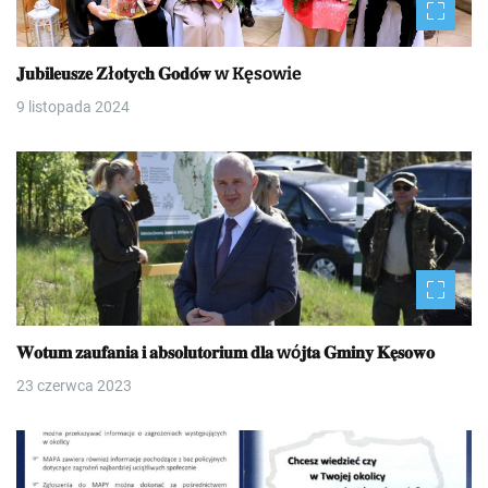
𝐉𝐮𝐛𝐢𝐥𝐞𝐮𝐬𝐳𝐞 𝐙ł𝐨𝐭𝐲𝐜𝐡 𝐆𝐨𝐝𝐨́𝐰 w Kęsowie
9 listopada 2024
𝐖𝐨𝐭𝐮𝐦 𝐳𝐚𝐮𝐟𝐚𝐧𝐢𝐚 𝐢 𝐚𝐛𝐬𝐨𝐥𝐮𝐭𝐨𝐫𝐢𝐮𝐦 𝐝𝐥𝐚 wó𝐣𝐭𝐚 𝐆𝐦𝐢𝐧𝐲 𝐊𝐞̨𝐬𝐨𝐰𝐨
23 czerwca 2023