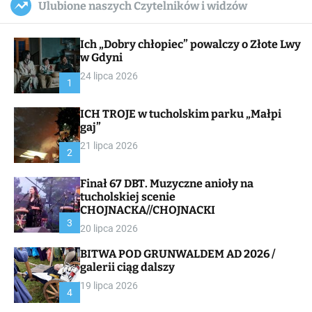
Ulubione naszych Czytelników i widzów
c
ff
u
r
a
l
c
n
e
h
Ich „Dobry chłopiec” powalczy o Złote Lwy
v
a
w Gdyni
s
24 lipca 2026
W
1
i
d
ICH TROJE w tucholskim parku „Małpi
g
gaj”
e
t
21 lipca 2026
2
Finał 67 DBT. Muzyczne anioły na
tucholskiej scenie
CHOJNACKA//CHOJNACKI
3
20 lipca 2026
BITWA POD GRUNWALDEM AD 2026 /
galerii ciąg dalszy
19 lipca 2026
4