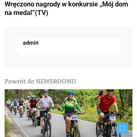
Wręczono nagrody w konkursie „Mój dom
b
na medal”(TV)
a
c
z
admin
w
p
i
Powrót do NEWSROOMU
s
y