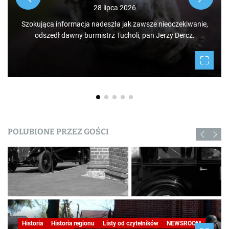
jak i mieszkańców, którzy niekoniecznie muszą podró
po świecie. Mamy niezwykłe szczęście żyć w Bora
ekiwanie,
Tucholskich i korzystać i to w dodatku za darmo z teg
Dercz.
daje nam natura.
POLUBIONE PRZEZ GOŚCI
Historia
Historia regionu
Listy od czytelników
NEWSROOM