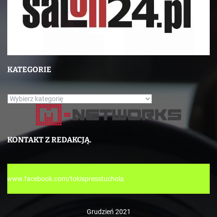
KATEGORIE
K
a
t
e
KONTAKT Z REDAKCJĄ.
g
o
r
tokispresstuchola
i
e
Grudzień 2021