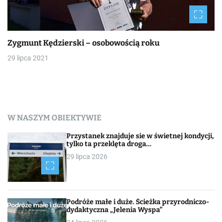
Zygmunt Kędzierski – osobowością roku
29 lipca 2021
W NASZYM OBIEKTYWIE
Przystanek znajduje sie w świetnej kondycji,
tylko ta przeklęta droga…
29 lipca 2026
Podróże małe i duże. Ścieżka przyrodniczo-
dydaktyczna „Jelenia Wyspa”