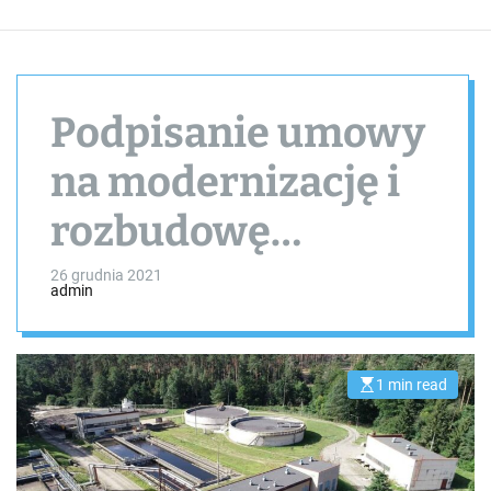
Podpisanie umowy
na modernizację i
rozbudowę
oczyszczalni
26 grudnia 2021
admin
ścieków w Tucholi
1 min read
E
s
t
i
m
a
t