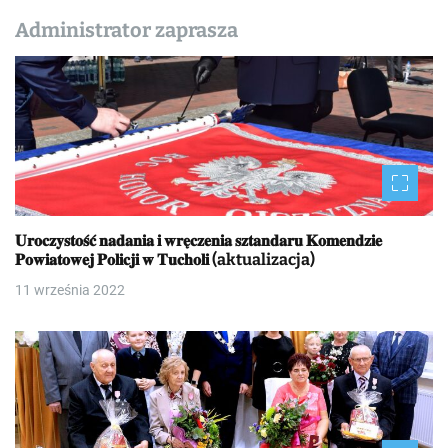
Administrator zaprasza
𝐔𝐫𝐨𝐜𝐳𝐲𝐬𝐭𝐨𝐬́𝐜́ 𝐧𝐚𝐝𝐚𝐧𝐢𝐚 𝐢 𝐰𝐫𝐞̨𝐜𝐳𝐞𝐧𝐢𝐚 𝐬𝐳𝐭𝐚𝐧𝐝𝐚𝐫𝐮 𝐊𝐨𝐦𝐞𝐧𝐝𝐳𝐢𝐞
𝐏𝐨𝐰𝐢𝐚𝐭𝐨𝐰𝐞𝐣 𝐏𝐨𝐥𝐢𝐜𝐣𝐢 𝐰 𝐓𝐮𝐜𝐡𝐨𝐥𝐢 (aktualizacja)
11 września 2022