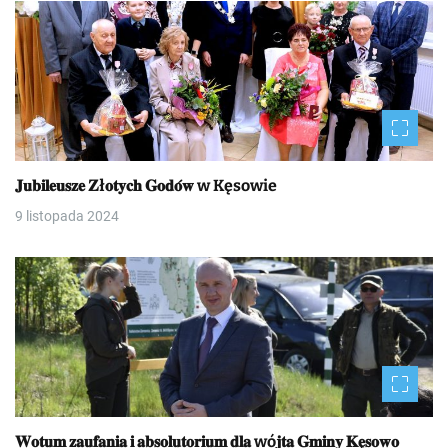
𝐉𝐮𝐛𝐢𝐥𝐞𝐮𝐬𝐳𝐞 𝐙ł𝐨𝐭𝐲𝐜𝐡 𝐆𝐨𝐝𝐨́𝐰 w Kęsowie
9 listopada 2024
𝐖𝐨𝐭𝐮𝐦 𝐳𝐚𝐮𝐟𝐚𝐧𝐢𝐚 𝐢 𝐚𝐛𝐬𝐨𝐥𝐮𝐭𝐨𝐫𝐢𝐮𝐦 𝐝𝐥𝐚 wó𝐣𝐭𝐚 𝐆𝐦𝐢𝐧𝐲 𝐊𝐞̨𝐬𝐨𝐰𝐨