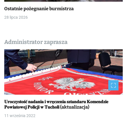
Ostatnie pożegnanie burmistrza
28 lipca 2026
Administrator zaprasza
𝐔𝐫𝐨𝐜𝐳𝐲𝐬𝐭𝐨𝐬́𝐜́ 𝐧𝐚𝐝𝐚𝐧𝐢𝐚 𝐢 𝐰𝐫𝐞̨𝐜𝐳𝐞𝐧𝐢𝐚 𝐬𝐳𝐭𝐚𝐧𝐝𝐚𝐫𝐮 𝐊𝐨𝐦𝐞𝐧𝐝𝐳𝐢𝐞
𝐏𝐨𝐰𝐢𝐚𝐭𝐨𝐰𝐞𝐣 𝐏𝐨𝐥𝐢𝐜𝐣𝐢 𝐰 𝐓𝐮𝐜𝐡𝐨𝐥𝐢 (aktualizacja)
11 września 2022