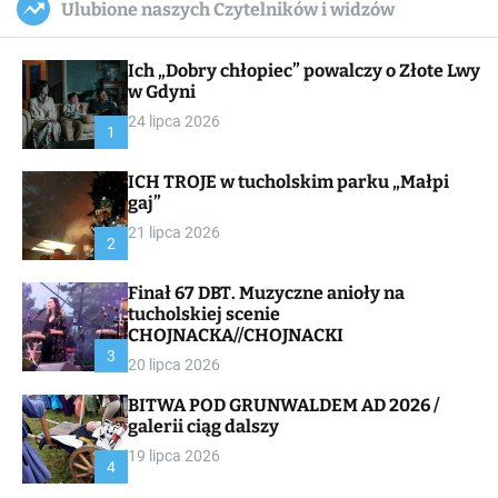
Ulubione naszych Czytelników i widzów
c
ff
u
r
a
l
c
n
e
h
Ich „Dobry chłopiec” powalczy o Złote Lwy
v
a
w Gdyni
s
24 lipca 2026
W
1
i
d
ICH TROJE w tucholskim parku „Małpi
g
gaj”
e
t
21 lipca 2026
2
Finał 67 DBT. Muzyczne anioły na
tucholskiej scenie
CHOJNACKA//CHOJNACKI
3
20 lipca 2026
BITWA POD GRUNWALDEM AD 2026 /
galerii ciąg dalszy
19 lipca 2026
4