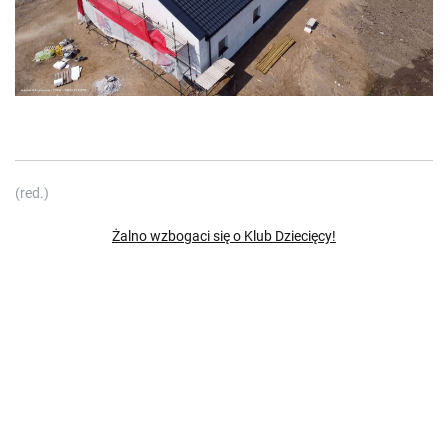
(red.)
Żalno wzbogaci się o Klub Dziecięcy!