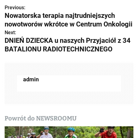
Previous:
Z
Nowatorska terapia najtrudniejszych
o
nowotworów wkrótce w Centrum Onkologii
b
Next:
DNIEŃ DZIECKA u naszych Przyjaciół z 34
a
BATALIONU RADIOTECHNICZNEGO
c
z
w
admin
p
i
s
Powrót do NEWSROOMU
y