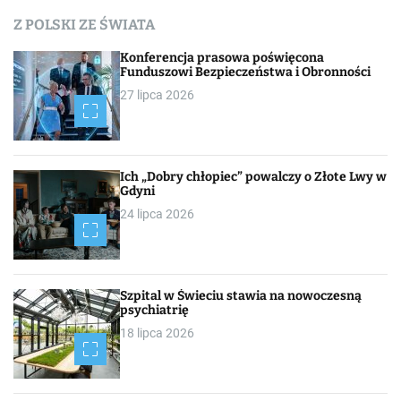
Z POLSKI ZE ŚWIATA
Konferencja prasowa poświęcona
Funduszowi Bezpieczeństwa i Obronności
27 lipca 2026
Ich „Dobry chłopiec” powalczy o Złote Lwy w
Gdyni
24 lipca 2026
Szpital w Świeciu stawia na nowoczesną
psychiatrię
18 lipca 2026