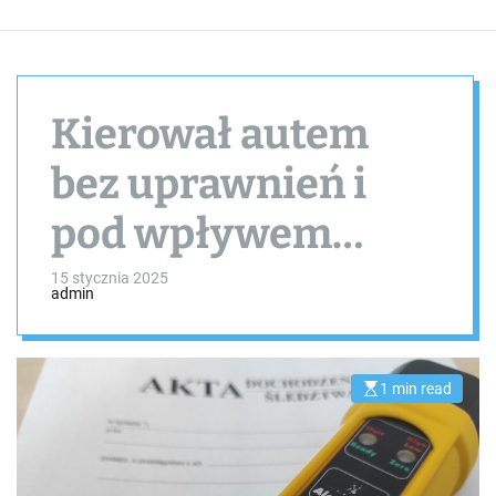
Kierował autem
bez uprawnień i
pod wpływem
alkoholu
15 stycznia 2025
admin
1 min read
E
s
t
i
m
a
t