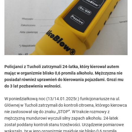
e
d
r
e
a
d
t
i
m
e
Policjanci z Tucholi zatrzymali 24-latka, który kierował autem
mając w organizmie blisko 0,6 promila alkoholu. Mężczyzna nie
posiadał również uprawnień do kierowania pojazdami. Grozi mu
do 3 lat pozbawienia wolności.
W poniedziałkową noc (13/14.01.2025r.) funkcjonariusze na ul.
Głównej w Tucholi zatrzymali do kontroli citroena, którego kierowca
nie zastosował się do znaku „STOP”. W trakcie rozmowy z
mężczyzną mundurowi wyczuli silny zapach alkoholu. 24-latek
został poddany kontroli stanu trzeźwości. Urządzenie pomiarowe
wskazało, że w jego organizmie znajduje się blisko 0,6 promila