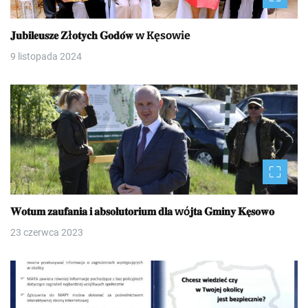
𝐉𝐮𝐛𝐢𝐥𝐞𝐮𝐬𝐳𝐞 𝐙ł𝐨𝐭𝐲𝐜𝐡 𝐆𝐨𝐝𝐨́𝐰 w Kęsowie
9 listopada 2024
𝐖𝐨𝐭𝐮𝐦 𝐳𝐚𝐮𝐟𝐚𝐧𝐢𝐚 𝐢 𝐚𝐛𝐬𝐨𝐥𝐮𝐭𝐨𝐫𝐢𝐮𝐦 𝐝𝐥𝐚 wó𝐣𝐭𝐚 𝐆𝐦𝐢𝐧𝐲 𝐊𝐞̨𝐬𝐨𝐰𝐨
23 czerwca 2023