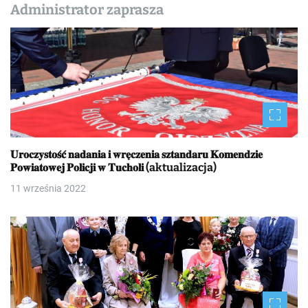
Administrator zaprasza
𝐔𝐫𝐨𝐜𝐳𝐲𝐬𝐭𝐨𝐬́𝐜́ 𝐧𝐚𝐝𝐚𝐧𝐢𝐚 𝐢 𝐰𝐫𝐞̨𝐜𝐳𝐞𝐧𝐢𝐚 𝐬𝐳𝐭𝐚𝐧𝐝𝐚𝐫𝐮 𝐊𝐨𝐦𝐞𝐧𝐝𝐳𝐢𝐞
𝐏𝐨𝐰𝐢𝐚𝐭𝐨𝐰𝐞𝐣 𝐏𝐨𝐥𝐢𝐜𝐣𝐢 𝐰 𝐓𝐮𝐜𝐡𝐨𝐥𝐢 (aktualizacja)
11 września 2022