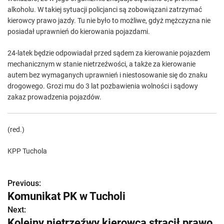
alkoholu. W takiej sytuacji policjanci są zobowiązani zatrzymać
kierowcy prawo jazdy. Tu nie było to możliwe, gdyż mężczyzna nie
posiadał uprawnień do kierowania pojazdami.
24-latek będzie odpowiadał przed sądem za kierowanie pojazdem
mechanicznym w stanie nietrzeźwości, a także za kierowanie
autem bez wymaganych uprawnień i niestosowanie się do znaku
drogowego. Grozi mu do 3 lat pozbawienia wolności i sądowy
zakaz prowadzenia pojazdów.
(red.)
KPP Tuchola
Previous:
Z
Komunikat PK w Tucholi
o
Next:
Kolejny nietrzeźwy kierowca stracił prawo