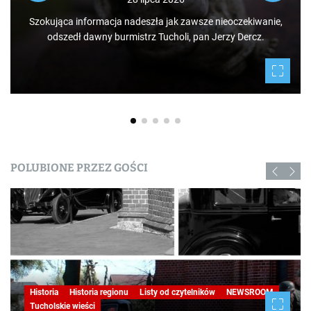
po świecie. Mamy niezwykłe szczęście żyć w B
eoczekiwanie,
Tucholskich i korzystać i to w dodatku za darmo z 
zy Dercz.
daje nam natura.
POLUBIONE PRZEZ GOŚCI
Historia
Historia regionu
Listy od czytelników
NEWSROOM
Tucholskie wieści