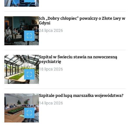
Ich „Dobry chłopiec” powalczy o Złote Lwy w
Gdyni
24 lipca 2026
Szpital w Świeciu stawia na nowoczesną
psychiatrię
18 lipca 2026
Szpitale pod lupą marszałka województwa?
14 lipca 2026