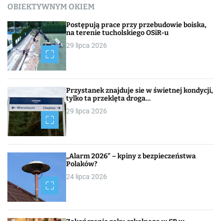
OBIEKTYWNYM OKIEM
Postępują prace przy przebudowie boiska,
na terenie tucholskiego OSiR-u
29 lipca 2026
Przystanek znajduje sie w świetnej kondycji,
tylko ta przeklęta droga…
29 lipca 2026
„Alarm 2026” – kpiny z bezpieczeństwa
Polaków?
24 lipca 2026