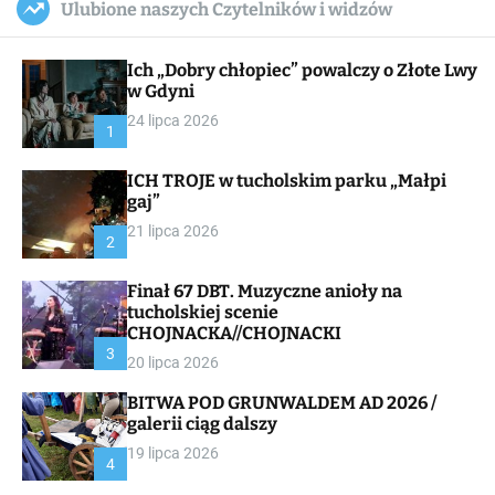
Ulubione naszych Czytelników i widzów
c
ff
u
r
a
l
c
n
e
h
Ich „Dobry chłopiec” powalczy o Złote Lwy
v
a
w Gdyni
s
24 lipca 2026
W
1
i
d
ICH TROJE w tucholskim parku „Małpi
g
gaj”
e
t
21 lipca 2026
2
Finał 67 DBT. Muzyczne anioły na
tucholskiej scenie
CHOJNACKA//CHOJNACKI
3
20 lipca 2026
BITWA POD GRUNWALDEM AD 2026 /
galerii ciąg dalszy
19 lipca 2026
4