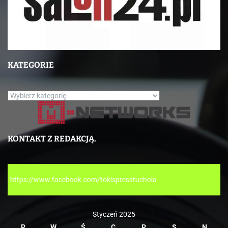
KATEGORIE
K
a
t
e
KONTAKT Z REDAKCJĄ.
g
o
r
book.com/tokispresstuchola
i
e
Styczeń 2025
P
W
Ś
C
P
S
N