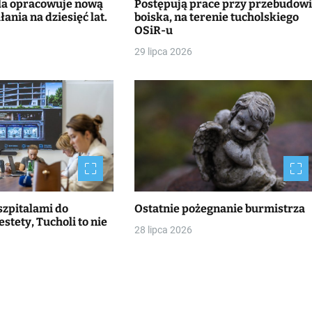
la opracowuje nową
Postępują prace przy przebudow
łania na dziesięć lat.
boiska, na terenie tucholskiego
OSiR-u
29 lipca 2026
szpitalami do
Ostatnie pożegnanie burmistrza
stety, Tucholi to nie
28 lipca 2026