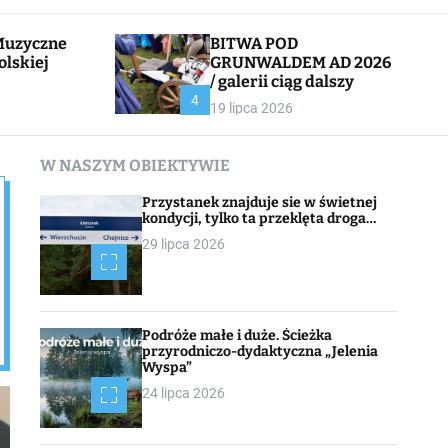
l
c
e
h
BITWA POD
olskiej
GRUNWALDEM AD 2026
/ galerii ciąg dalszy
CHOJNACK
4
19 lipca 2026
W NASZYM OBIEKTYWIE
Przystanek znajduje sie w świetnej
kondycji, tylko ta przeklęta droga…
29 lipca 2026
Podróże małe i duże. Ścieżka
przyrodniczo-dydaktyczna „Jelenia
Wyspa”
24 lipca 2026