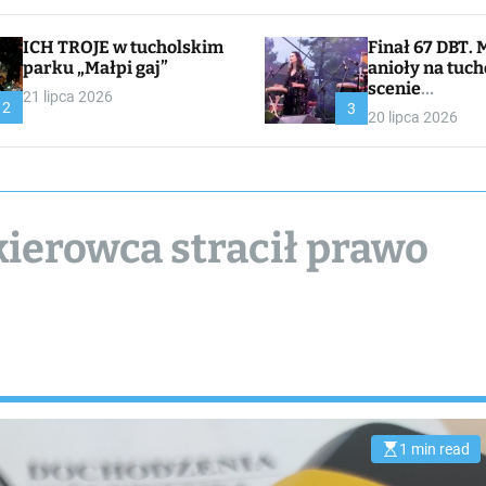
ICH TROJE w tucholskim
Finał 67 DBT. Muzyczne
parku „Małpi gaj”
anioły na tuch
scenie
21 lipca 2026
2
CHOJNACKA//
3
20 lipca 2026
I
kierowca stracił prawo
1 min read
E
s
t