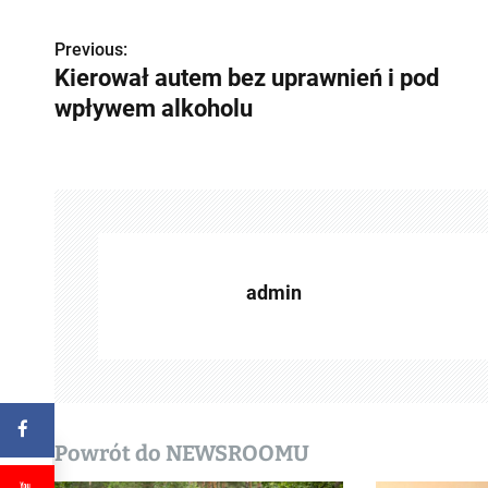
Previous:
Z
Kierował autem bez uprawnień i pod
o
wpływem alkoholu
b
a
c
z
admin
w
p
i
s
Powrót do NEWSROOMU
y
 pod