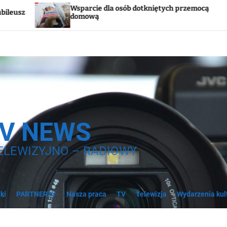
arcie dla osób dotkniętych przemocą
Godzina „W”
mową
syreny
TV NEWS
ELEWIZYJNO – RADIOWY
ki
PARTNERZY
Nasza praca
TV
Telewizja
Wydarzenia kul