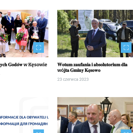
𝐙ł𝐨𝐭𝐲𝐜𝐡 𝐆𝐨𝐝𝐨́𝐰 w Kęsowie
𝐖𝐨𝐭𝐮𝐦 𝐳𝐚𝐮𝐟𝐚𝐧𝐢𝐚 𝐢 𝐚𝐛𝐬𝐨𝐥𝐮𝐭𝐨𝐫𝐢𝐮𝐦 𝐝𝐥𝐚
wó𝐣𝐭𝐚 𝐆𝐦𝐢𝐧𝐲 𝐊𝐞̨𝐬𝐨𝐰𝐨
4
23 czerwca 2023