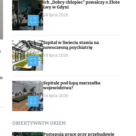
Ich „Dobry chłopiec” powalczy o Złote
Lwy w Gdyni
24 lipca 2026
Szpital w Świeciu stawia na
nowoczesną psychiatrię
e
18 lipca 2026
ie
Szpitale pod lupą marszałka
województwa?
14 lipca 2026
OBIEKTYWNYM OKIEM
Postępują prace przy przebudowie