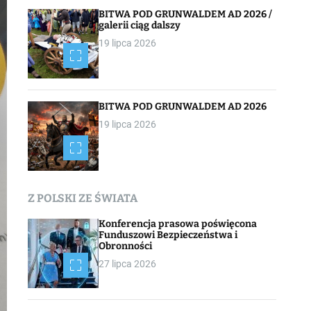
BITWA POD GRUNWALDEM AD 2026 /
galerii ciąg dalszy
19 lipca 2026
BITWA POD GRUNWALDEM AD 2026
19 lipca 2026
Z POLSKI ZE ŚWIATA
Konferencja prasowa poświęcona
Funduszowi Bezpieczeństwa i
Obronności
27 lipca 2026