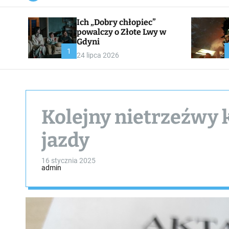
a
n
Ich „Dobry chłopiec”
v
a
powalczy o Złote Lwy w
s
Gdyni
W
1
24 lipca 2026
i
d
g
e
t
Kolejny nietrzeźwy 
jazdy
16 stycznia 2025
admin