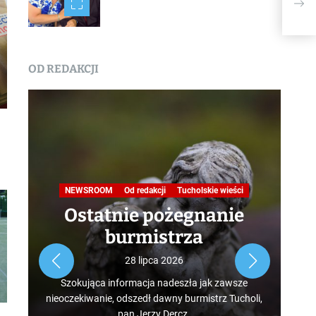
OD REDAKCJI
Na
NEWSROOM
Od redakcji
Tucholskie wieści
Ostatnie pożegnanie
burmistrza
Roz
28 lipca 2026
tur
Szokująca informacja nadeszła jak zawsze
mus
nieoczekiwanie, odszedł dawny burmistrz Tucholi,
szcz
pan Jerzy Dercz.
w d