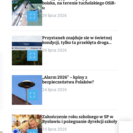
boiska, na terenie tucholskiego OSiR-
u
29 lipca 2026
Przystanek znajduje sie w świetnej
kondycji, tylko ta przeklęta droga…
29 lipca 2026
„Alarm 2026” – kpiny z
bezpieczeństwa Polaków?
24 lipca 2026
Zakończenie roku szkolnego w SP w
Bysławiu i pożegnanie dyrekcji szkoły
10 lipca 2026