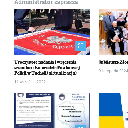
Administrator zaprasza
𝐔𝐫𝐨𝐜𝐳𝐲𝐬𝐭𝐨𝐬́𝐜́ 𝐧𝐚𝐝𝐚𝐧𝐢𝐚 𝐢 𝐰𝐫𝐞̨𝐜𝐳𝐞𝐧𝐢𝐚
𝐉𝐮𝐛𝐢𝐥𝐞𝐮𝐬𝐳𝐞 
𝐬𝐳𝐭𝐚𝐧𝐝𝐚𝐫𝐮 𝐊𝐨𝐦𝐞𝐧𝐝𝐳𝐢𝐞 𝐏𝐨𝐰𝐢𝐚𝐭𝐨𝐰𝐞𝐣
9 listopada 202
𝐏𝐨𝐥𝐢𝐜𝐣𝐢 𝐰 𝐓𝐮𝐜𝐡𝐨𝐥𝐢 (aktualizacja)
11 września 2022