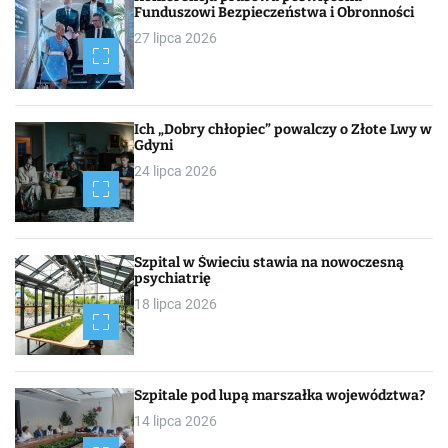
Funduszowi Bezpieczeństwa i Obronności
27 lipca 2026
Ich „Dobry chłopiec” powalczy o Złote Lwy w
Gdyni
24 lipca 2026
Szpital w Świeciu stawia na nowoczesną
psychiatrię
18 lipca 2026
Szpitale pod lupą marszałka województwa?
14 lipca 2026