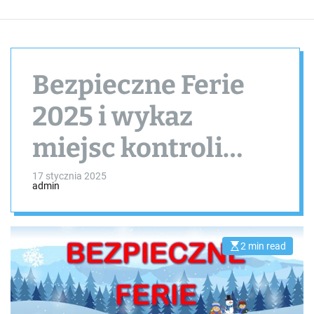
Bezpieczne Ferie
2025 i wykaz
miejsc kontroli
autobusów
17 stycznia 2025
admin
2 min read
E
s
t
i
m
a
t