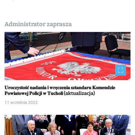
Administrator zaprasza
𝐔𝐫𝐨𝐜𝐳𝐲𝐬𝐭𝐨𝐬́𝐜́ 𝐧𝐚𝐝𝐚𝐧𝐢𝐚 𝐢 𝐰𝐫𝐞̨𝐜𝐳𝐞𝐧𝐢𝐚 𝐬𝐳𝐭𝐚𝐧𝐝𝐚𝐫𝐮 𝐊𝐨𝐦𝐞𝐧𝐝𝐳𝐢𝐞
𝐏𝐨𝐰𝐢𝐚𝐭𝐨𝐰𝐞𝐣 𝐏𝐨𝐥𝐢𝐜𝐣𝐢 𝐰 𝐓𝐮𝐜𝐡𝐨𝐥𝐢 (aktualizacja)
11 września 2022