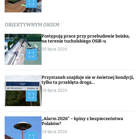
OBIEKTYWNYM OKIEM
Postępują prace przy przebudowie boiska,
na terenie tucholskiego OSiR-u
29 lipca 2026
Przystanek znajduje sie w świetnej kondycji,
tylko ta przeklęta droga…
29 lipca 2026
„Alarm 2026” – kpiny z bezpieczeństwa
Polaków?
24 lipca 2026