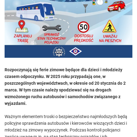
e
d
r
e
a
d
t
i
m
e
Rozpoczynają się ferie zimowe będące dla dzieci i młodzieży
czasem odpoczynku. W 2025 roku przypadają one, w
poszczególnych województwach, w okresie od 20 stycznia do 2
marca. W tym czasie należy spodziewać się na drogach
wzmożonego ruchu autobusów i samochodów związanego z
wyjazdami.
Ważnym elementem troski o bezpieczeństwo najmłodszych będą
policyjne sprawdzenia autobusów i kierowców wiozących dzieci i
młodzież na zimowy wypoczynek. Podczas kontroli policjanci
zwrócą uwagę m.in. na stan techniczny pojazdów i ich