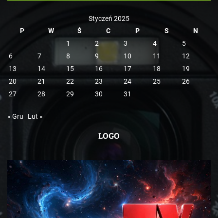
e
Styczeń 2025
P
W
Ś
C
P
S
N
1
2
3
4
5
6
7
8
9
10
11
12
13
14
15
16
17
18
19
20
21
22
23
24
25
26
27
28
29
30
31
« Gru
Lut »
LOGO