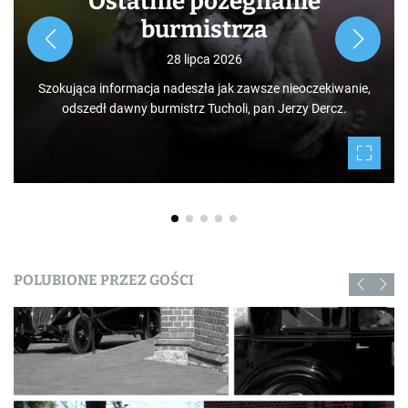
Rozpoczynamy nowy cykl opowieści zarówno dla turys
jak i mieszkańców, którzy niekoniecznie muszą podróż
po świecie. Mamy niezwykłe szczęście żyć w Borac
ekiwanie,
Tucholskich i korzystać i to w dodatku za darmo z tego
ercz.
daje nam natura.
POLUBIONE PRZEZ GOŚCI