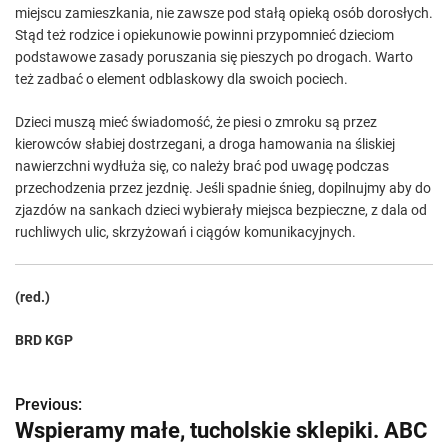
miejscu zamieszkania, nie zawsze pod stałą opieką osób dorosłych.
Stąd też rodzice i opiekunowie powinni przypomnieć dzieciom
podstawowe zasady poruszania się pieszych po drogach. Warto
też zadbać o element odblaskowy dla swoich pociech.
Dzieci muszą mieć świadomość, że piesi o zmroku są przez
kierowców słabiej dostrzegani, a droga hamowania na śliskiej
nawierzchni wydłuża się, co należy brać pod uwagę podczas
przechodzenia przez jezdnię. Jeśli spadnie śnieg, dopilnujmy aby do
zjazdów na sankach dzieci wybierały miejsca bezpieczne, z dala od
ruchliwych ulic, skrzyżowań i ciągów komunikacyjnych.
(red.)
BRD KGP
Previous:
Z
Wspieramy małe, tucholskie sklepiki. ABC
o