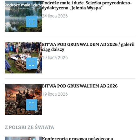
Podróże małe i duże. Ścieżka przyrodniczo-
dydaktyczna „Jelenia Wyspa”
24 lipca 2026
BITWA POD GRUNWALDEM AD 2026 / galerii
ciąg dalszy
19 lipca 2026
BITWA POD GRUNWALDEM AD 2026
19 lipca 2026
Z POLSKI ZE ŚWIATA
Konferencja prasowa poświęcona