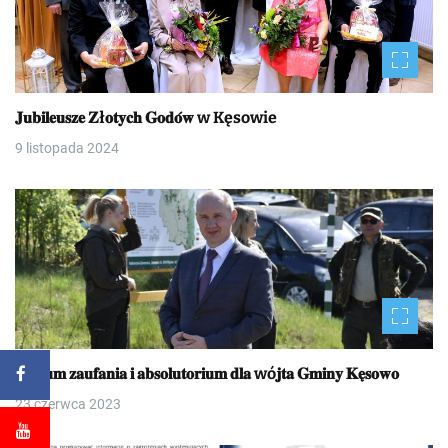
𝐉𝐮𝐛𝐢𝐥𝐞𝐮𝐬𝐳𝐞 𝐙ł𝐨𝐭𝐲𝐜𝐡 𝐆𝐨𝐝𝐨́𝐰 w Kęsowie
9 listopada 2024
𝐖𝐨𝐭𝐮𝐦 𝐳𝐚𝐮𝐟𝐚𝐧𝐢𝐚 𝐢 𝐚𝐛𝐬𝐨𝐥𝐮𝐭𝐨𝐫𝐢𝐮𝐦 𝐝𝐥𝐚 wó𝐣𝐭𝐚 𝐆𝐦𝐢𝐧𝐲 𝐊𝐞̨𝐬𝐨𝐰𝐨
23 czerwca 2023