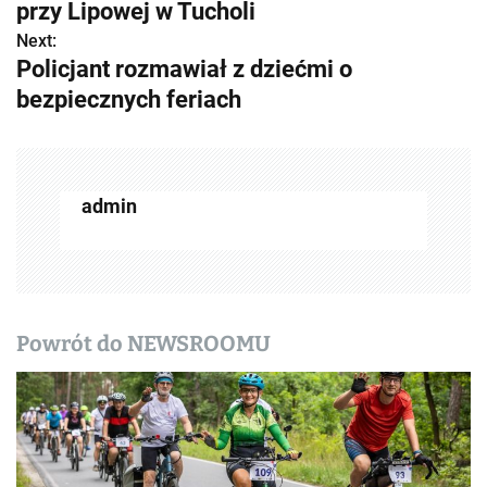
przy Lipowej w Tucholi
b
Next:
Policjant rozmawiał z dziećmi o
a
bezpiecznych feriach
c
z
w
admin
p
i
s
Powrót do NEWSROOMU
y