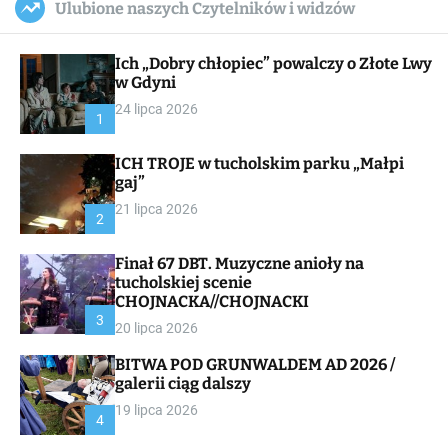
Ulubione naszych Czytelników i widzów
c
ff
u
r
a
l
c
n
e
h
Ich „Dobry chłopiec” powalczy o Złote Lwy
v
a
w Gdyni
s
24 lipca 2026
W
1
i
d
ICH TROJE w tucholskim parku „Małpi
g
gaj”
e
t
21 lipca 2026
2
Finał 67 DBT. Muzyczne anioły na
tucholskiej scenie
CHOJNACKA//CHOJNACKI
3
20 lipca 2026
BITWA POD GRUNWALDEM AD 2026 /
galerii ciąg dalszy
19 lipca 2026
4