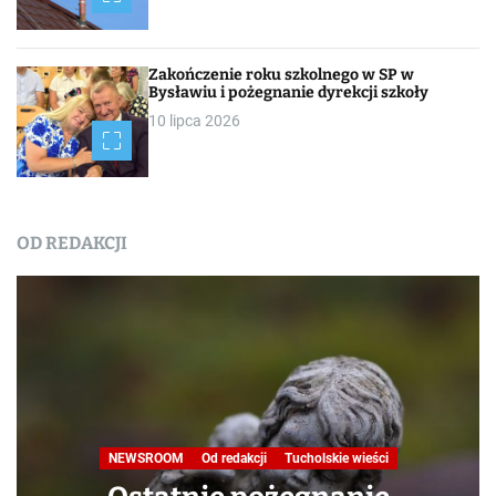
Zakończenie roku szkolnego w SP w
Bysławiu i pożegnanie dyrekcji szkoły
10 lipca 2026
OD REDAKCJI
Nasza praca
NEWSROOM
Od redakcji
Turystyka
W obiektywie TOKiS-u
Podróże małe i duże. Ścież
przyrodniczo-dydaktyczn
„Jelenia Wyspa”
24 lipca 2026