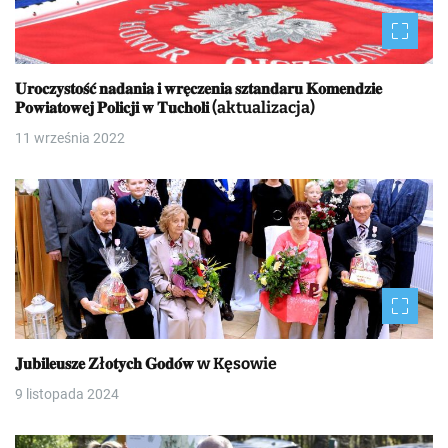
𝐔𝐫𝐨𝐜𝐳𝐲𝐬𝐭𝐨𝐬́𝐜́ 𝐧𝐚𝐝𝐚𝐧𝐢𝐚 𝐢 𝐰𝐫𝐞̨𝐜𝐳𝐞𝐧𝐢𝐚 𝐬𝐳𝐭𝐚𝐧𝐝𝐚𝐫𝐮 𝐊𝐨𝐦𝐞𝐧𝐝𝐳𝐢𝐞
𝐏𝐨𝐰𝐢𝐚𝐭𝐨𝐰𝐞𝐣 𝐏𝐨𝐥𝐢𝐜𝐣𝐢 𝐰 𝐓𝐮𝐜𝐡𝐨𝐥𝐢 (aktualizacja)
11 września 2022
𝐉𝐮𝐛𝐢𝐥𝐞𝐮𝐬𝐳𝐞 𝐙ł𝐨𝐭𝐲𝐜𝐡 𝐆𝐨𝐝𝐨́𝐰 w Kęsowie
9 listopada 2024