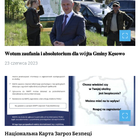
𝐖𝐨𝐭𝐮𝐦 𝐳𝐚𝐮𝐟𝐚𝐧𝐢𝐚 𝐢 𝐚𝐛𝐬𝐨𝐥𝐮𝐭𝐨𝐫𝐢𝐮𝐦 𝐝𝐥𝐚 wó𝐣𝐭𝐚 𝐆𝐦𝐢𝐧𝐲 𝐊𝐞̨𝐬𝐨𝐰𝐨
23 czerwca 2023
Національна Kapтa Загроз Безпеці