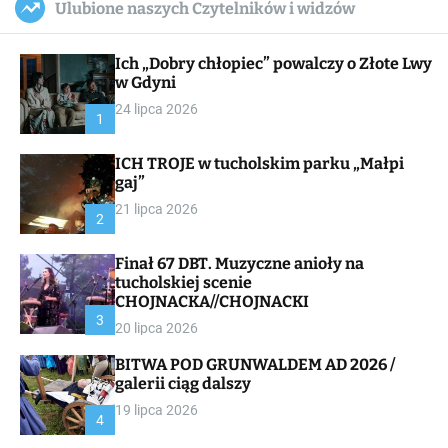
Ulubione naszych Czytelników i widzów
c
ff
u
r
a
l
c
n
e
h
Ich „Dobry chłopiec” powalczy o Złote Lwy
v
a
w Gdyni
s
24 lipca 2026
W
1
i
d
ICH TROJE w tucholskim parku „Małpi
g
gaj”
e
t
21 lipca 2026
2
Finał 67 DBT. Muzyczne anioły na
tucholskiej scenie
CHOJNACKA//CHOJNACKI
3
20 lipca 2026
BITWA POD GRUNWALDEM AD 2026 /
galerii ciąg dalszy
19 lipca 2026
4