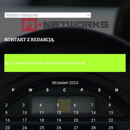
K
a
t
e
KONTAKT Z REDAKCJĄ.
g
o
r
ok.com/tokispresstuchola
i
e
Wrzesień 2024
P
W
Ś
C
P
S
N
1
2
3
4
5
6
7
8
9
10
11
12
13
14
15
16
17
18
19
20
21
22
23
24
25
26
27
28
29