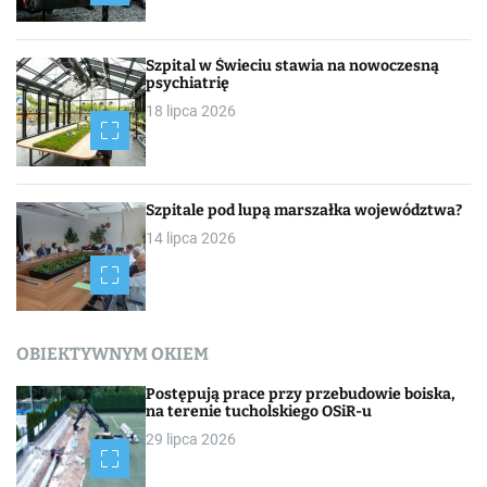
Szpital w Świeciu stawia na nowoczesną
psychiatrię
18 lipca 2026
Szpitale pod lupą marszałka województwa?
14 lipca 2026
OBIEKTYWNYM OKIEM
Postępują prace przy przebudowie boiska,
na terenie tucholskiego OSiR-u
29 lipca 2026