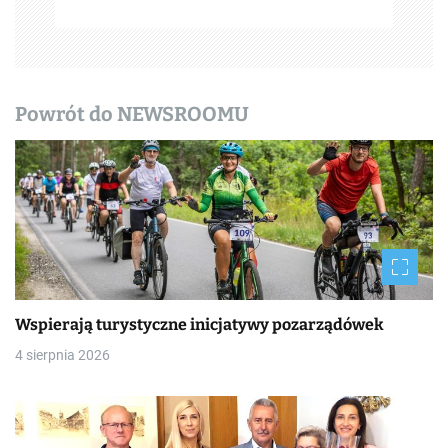
z
w
p
Powrót do NEWSROOMU
i
s
y
Wspierają turystyczne inicjatywy pozarządówek
4 sierpnia 2026