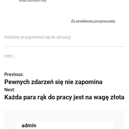
e
d
r
e
a
d
t
i
m
Radzimy przygotować się do sytuacji.
e
(red.)
Previous:
Z
Pewnych zdarzeń się nie zapomina
o
Next:
Każda para rąk do pracy jest na wagę złota
b
a
c
admin