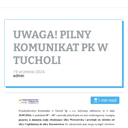
UWAGA! PILNY
KOMUNIKAT PK W
TUCHOLI
19 września 2024
admin
1 min read
E
s
t
i
m
a
t